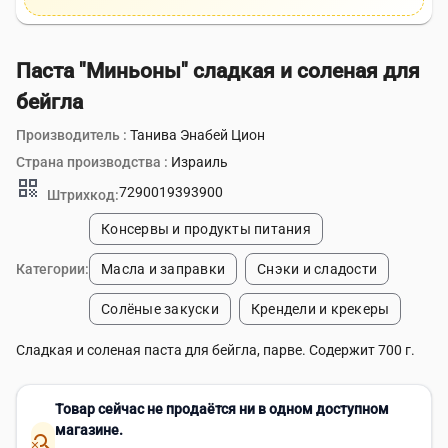
Паста "Миньоны" сладкая и соленая для
бейгла
Производитель :
Танива Энабей Цион
Страна производства :
Израиль
qr_code
7290019393900
Штрихкод:
Консервы и продукты питания
Категории:
Масла и заправки
Снэки и сладости
Солёные закуски
Крендели и крекеры
Сладкая и соленая паста для бейгла, парве. Содержит 700 г.
Товар сейчас не продаётся ни в одном доступном
магазине.
search_off