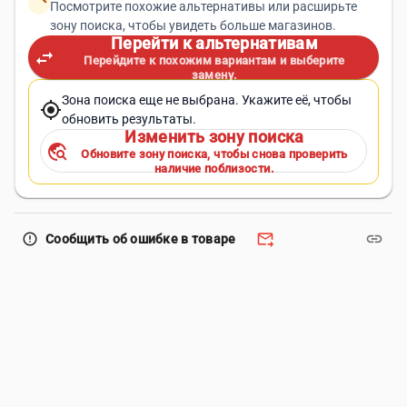
Посмотрите похожие альтернативы или расширьте
зону поиска, чтобы увидеть больше магазинов.
Перейти к альтернативам
swap_horiz
Перейдите к похожим вариантам и выберите
замену.
Зона поиска еще не выбрана. Укажите её, чтобы
my_location
обновить результаты.
Изменить зону поиска
travel_explore
Обновите зону поиска, чтобы снова проверить
наличие поблизости.
forward_to_inbox
link
error_outline
Сообщить об ошибке в товаре