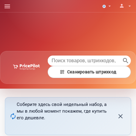
menu
person
arrow_drop_down
arrow_drop_down
search
qr_code
Сканировать штрихкод
Соберите здесь свой недельный набор, а
мы в любой момент покажем, где купить
autorenew
close
его дешевле.