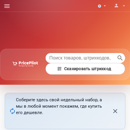
menu
person
arrow_drop_down
arrow_drop_down
search
qr_code
Сканировать штрихкод
Соберите здесь свой недельный набор, а
мы в любой момент покажем, где купить
autorenew
close
его дешевле.