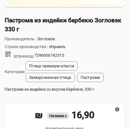
Пастрома из индейки барбекю Зогловэк
330 г
Производитель :
Зогловэк
Страна производства :
Израиль
qr_code
7290006742315
Штрихкод:
Птица премиум-класса
Категории:
Замороженная птица
Пастрома
Пастрома из индейки со вкусом барбекю, 330 г.
info
16,90 ₪
Начиная с
Национальная цена