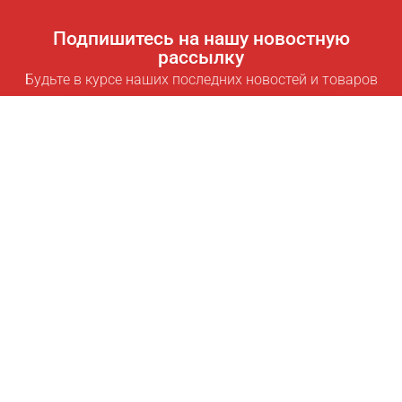
Подпишитесь на нашу новостную
рассылку
Будьте в курсе наших последних новостей и товаров
Подписаться
Полезные ссылки
Умная подписка для экономии
Data API
MCP для ассистентов
Журнал Pricepilot
Таблица лидеров
О нас