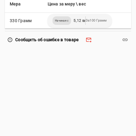
Мера
Цена за меру \ вес
330 Грамм
5,12 ₪
За100 Грамм
Начиная с
forward_to_inbox
link
error_outline
Сообщить об ошибке в товаре