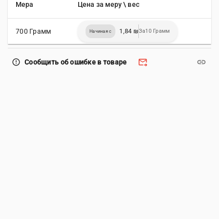
Мера
Цена за меру \ вес
700 Грамм
1,84 ₪
За10 Грамм
Начиная с
forward_to_inbox
link
error_outline
Сообщить об ошибке в товаре