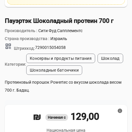
Пауэртэк Шоколадный протеин 700 г
Производитель :
Сити Фуд Сапплементс
Страна производства :
Израиль
qr_code
7290015054058
Штрихкод:
Консервы и продукты питания
Шоколад
Категории:
Шоколадные батончики
Протеиновый порошок Powertec со вкусом шоколада весом
700 г. Бадац.
info
129,00 ₪
Начиная с
Национальная цена