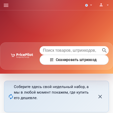
menu
person
arrow_drop_down
arrow_drop_down
search
qr_code
Сканировать штрихкод
Соберите здесь свой недельный набор, а
мы в любой момент покажем, где купить
autorenew
close
его дешевле.