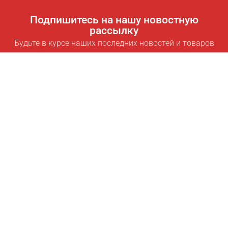
Подпишитесь на нашу новостную
рассылку
Будьте в курсе наших последних новостей и товаров
Подписаться
Полезные ссылки
Умная подписка для экономии
Data API
MCP для ассистентов
Журнал Pricepilot
Таблица лидеров
О нас