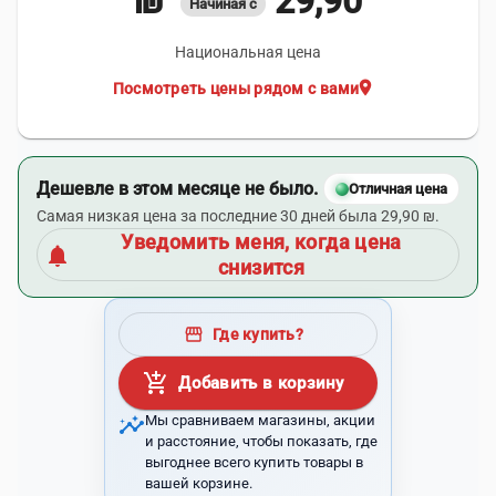
29,90 ₪
Начиная с
Национальная цена
location_on
Посмотреть цены рядом с вами
Дешевле в этом месяце не было.
Отличная цена
Самая низкая цена за последние 30 дней была 29,90 ₪.
Уведомить меня, когда цена
notifications
снизится
storefront
Где купить?
add_shopping_cart
Добавить в корзину
insights
Мы сравниваем магазины, акции
и расстояние, чтобы показать, где
выгоднее всего купить товары в
вашей корзине.