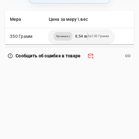
Мера
Цена за меру \ вес
350 Грамм
8,54 ₪
За100 Грамм
Начиная с
forward_to_inbox
link
error_outline
Сообщить об ошибке в товаре