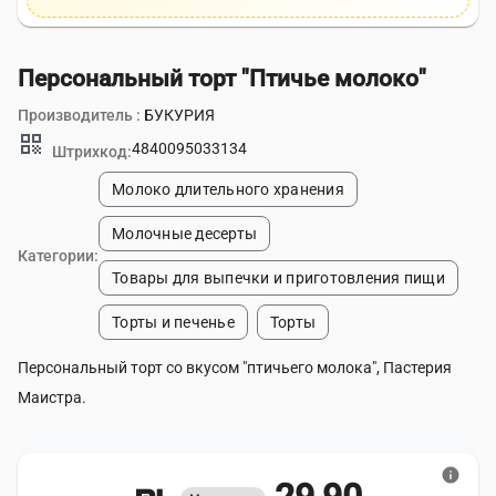
Персональный торт "Птичье молоко"
Производитель :
БУКУРИЯ
qr_code
4840095033134
Штрихкод:
Молоко длительного хранения
Молочные десерты
Категории:
Товары для выпечки и приготовления пищи
Торты и печенье
Торты
Персональный торт со вкусом "птичьего молока", Пастерия
Маистра.
info