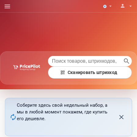
menu
person
arrow_drop_down
arrow_drop_down
search
qr_code
Сканировать штрихкод
Соберите здесь свой недельный набор, а
мы в любой момент покажем, где купить
autorenew
close
его дешевле.