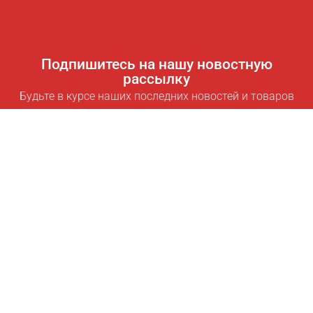
Подпишитесь на нашу новостную
рассылку
Будьте в курсе наших последних новостей и товаров
Подписаться
Полезные ссылки
Умная подписка для экономии
Data API
MCP для ассистентов
Журнал Pricepilot