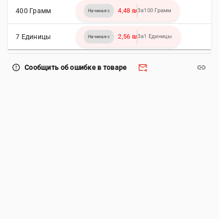
400 Грамм
4,48 ₪
За100 Грамм
Начиная с
7 Единицы
2,56 ₪
За1 Единицы
Начиная с
forward_to_inbox
link
error_outline
Сообщить об ошибке в товаре