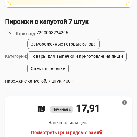
Пирожки с капустой 7 штук
qr_code
7290003224296
Штрихкод:
Замороженные готовые блюда
Категории:
Товары для выпечки и приготовления пищи
Снэки и печенье
Пирожки с капустой, 7 штук, 400 г
info
17,91 ₪
Начиная с
Национальная цена
location_on
Посмотреть цены рядом с вами