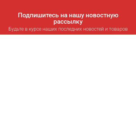
Подпишитесь на нашу новостную
рассылку
Будьте в курсе наших последних новостей и товаров
Подписаться
Полезные ссылки
Умная подписка для экономии
Data API
MCP для ассистентов
Журнал Pricepilot
Таблица лидеров
О нас