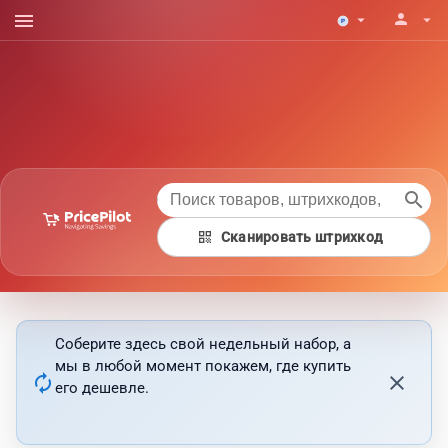
menu
person
arrow_drop_down
arrow_drop_down
search
qr_code
Сканировать штрихкод
Соберите здесь свой недельный набор, а
мы в любой момент покажем, где купить
autorenew
close
его дешевле.