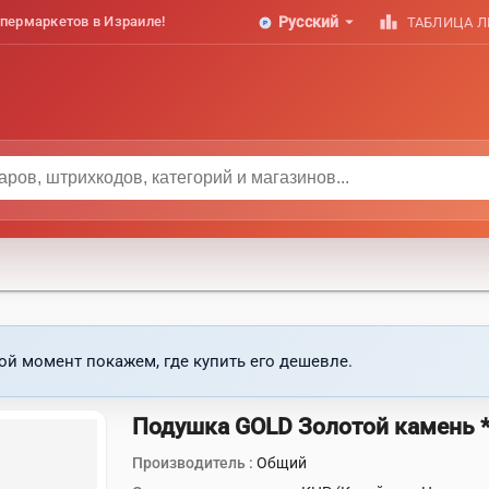
arrow_drop_down
leaderboard
пермаркетов в Израиле!
Русский
ТАБЛИЦА 
ой момент покажем, где купить его дешевле.
Подушка GOLD Золотой камень 
Производитель :
Общий