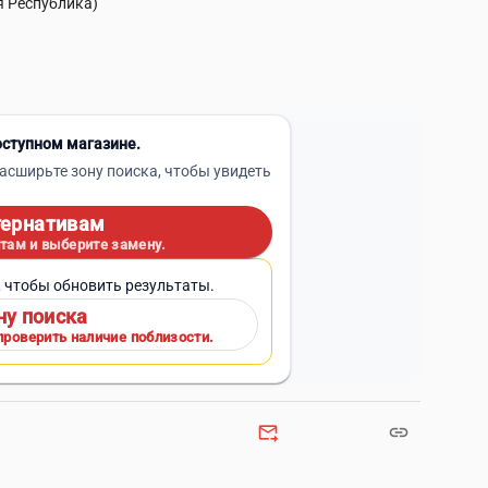
я Республика)
оступном магазине.
асширьте зону поиска, чтобы увидеть
тернативам
там и выберите замену.
, чтобы обновить результаты.
ну поиска
проверить наличие поблизости.
forward_to_inbox
link