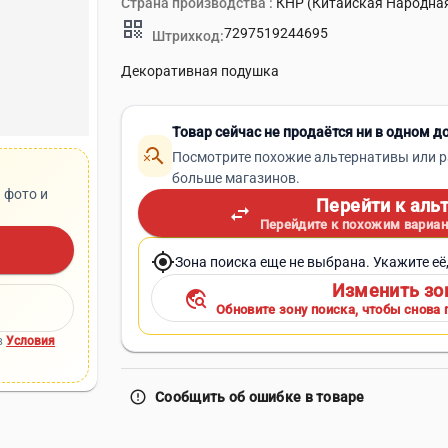
Страна производства :
КНР (Китайская Народна
qr_code
7297519244695
Штрихкод:
Декоративная подушка
Товар сейчас не продаётся ни в одном д
search_off
Посмотрите похожие альтернативы или р
больше магазинов.
 фото и
Перейти к аль
swap_horiz
Перейдите к похожим вариан
my_location
Зона поиска еще не выбрана. Укажите её
Изменить зо
travel_explore
Обновите зону поиска, чтобы снова 
в
Условия
error_outline
Сообщить об ошибке в товаре