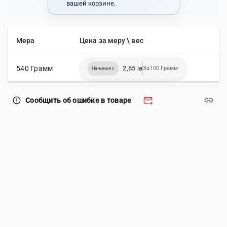
вашей корзине.
Мера
Цена за меру \ вес
540 Грамм
2,65 ₪
За100 Грамм
Начиная с
forward_to_inbox
link
error_outline
Сообщить об ошибке в товаре