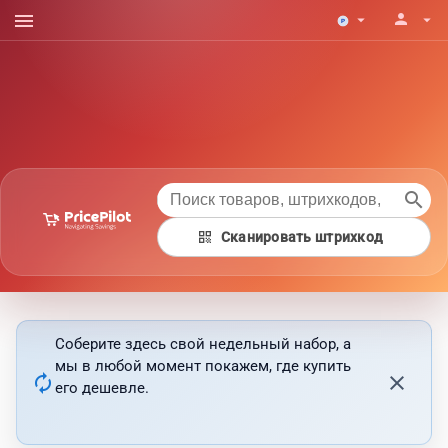
menu
person
arrow_drop_down
arrow_drop_down
search
qr_code
Сканировать штрихкод
Соберите здесь свой недельный набор, а
мы в любой момент покажем, где купить
autorenew
close
его дешевле.