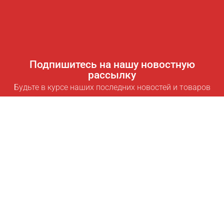
Подпишитесь на нашу новостную
рассылку
Будьте в курсе наших последних новостей и товаров
Подписаться
Полезные ссылки
Умная подписка для экономии
Data API
MCP для ассистентов