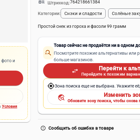
qr_code
764218661384
Штрихкод:
Категории:
Снэки и сладости
Солёные зак
Простой снек из гороха и фасоли 99 грамм
Товар сейчас не продаётся ни в одном д
search_off
Посмотрите похожие альтернативы или р
больше магазинов.
 фото и
Перейти к аль
swap_horiz
Перейдите к похожим вариан
my_location
Зона поиска еще не выбрана. Укажите её
Изменить зо
travel_explore
Обновите зону поиска, чтобы снова 
в
Условия
error_outline
Сообщить об ошибке в товаре