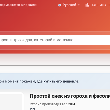
arrow_drop_down
leaderboard
пермаркетов в Израиле!
Русский
ТАБЛИЦА 
ой момент покажем, где купить его дешевле.
Простой снек из гороха и фасол
Страна производства :
США