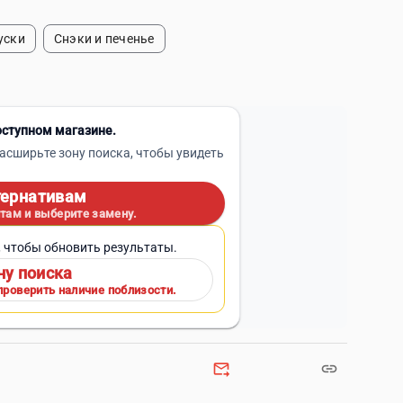
уски
Снэки и печенье
оступном магазине.
асширьте зону поиска, чтобы увидеть
тернативам
там и выберите замену.
, чтобы обновить результаты.
ну поиска
проверить наличие поблизости.
forward_to_inbox
link