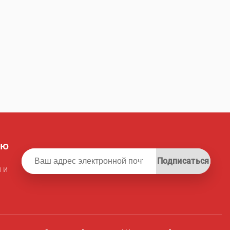
ую
Подписаться
 и