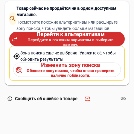
Товар сейчас не продаётся ни в одном доступном
магазине.
search_off
Посмотрите похожие альтернативы или расширьте
зону поиска, чтобы увидеть больше магазинов.
Перейти к альтернативам
swap_horiz
Перейдите к похожим вариантам и выберите
замену.
Зона поиска еще не выбрана. Укажите её, чтобы
my_location
обновить результаты.
Изменить зону поиска
travel_explore
Обновите зону поиска, чтобы снова проверить
наличие поблизости.
forward_to_inbox
link
error_outline
Сообщить об ошибке в товаре