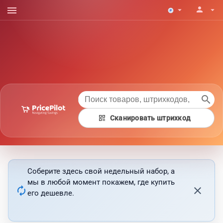
menu
person
arrow_drop_down
arrow_drop_down
search
qr_code
Сканировать штрихкод
Соберите здесь свой недельный набор, а
мы в любой момент покажем, где купить
autorenew
close
его дешевле.