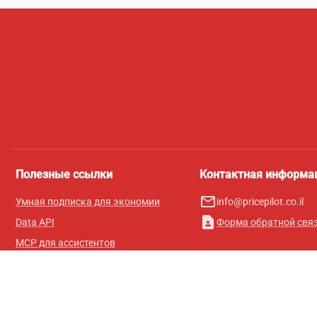
Полезные ссылки
Контактная информа
mail_outline
Умная подписка для экономии
info@pricepilot.co.il
contact_page
Data API
Форма обратной свя
MCP для ассистентов
Журнал Pricepilot
Таблица лидеров
О нас