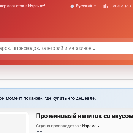
arrow_drop_down
leaderboard
пермаркетов в Израиле!
Русский
ТАБЛИЦА 
ой момент покажем, где купить его дешевле.
Протеиновый напиток со вкусом
Страна производства :
Израиль