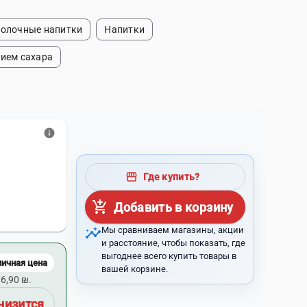
олочные напитки
Напитки
ием сахара
info
storefront
Где купить?
add_shopping_cart
Добавить в корзину
insights
Мы сравниваем магазины, акции
и расстояние, чтобы показать, где
выгоднее всего купить товары в
личная цена
вашей корзине.
6,90 ₪.
низится