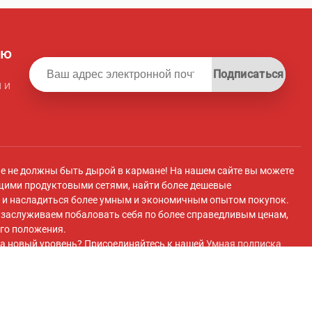
ую
Подписаться
 и
ле не должны быть дырой в кармане! На нашем сайте вы можете
щими продуктовыми сетями, найти более дешевые
и насладиться более умным и экономичным опытом покупок.
ы заслуживаем побаловать себя по более справедливым ценам,
го положения.
а новый уровень? Присоединяйтесь к нашей
Умная подписка
 плату вы получите эксклюзивный доступ к супермаркету с
 передовые инструменты для экономии и плавный перенос
покупок супермаркетов.
ok
и присоединяйтесь к нашей
Группа Facebook
для получения