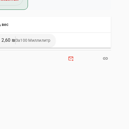
\ вес
2,60 ₪
За100 Миллилитр
forward_to_inbox
link