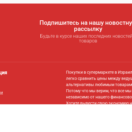
Подпишитесь на нашу новостн
рассылку
Будьте в курсе наших последних новостей
товаров
ция
Покупки в супермаркете в Израи
легко сравнить цены между веду
альтернативы любимым товарам 
Потому что мы верим, что все м
зи
независимо от нашего финансово
Хотите вывести свою экономию н
для экономии
! За символическую
самыми низкими ценами для вас,
вашей корзины на сайты онлайн-
Подписывайтесь на нас в
Facebo