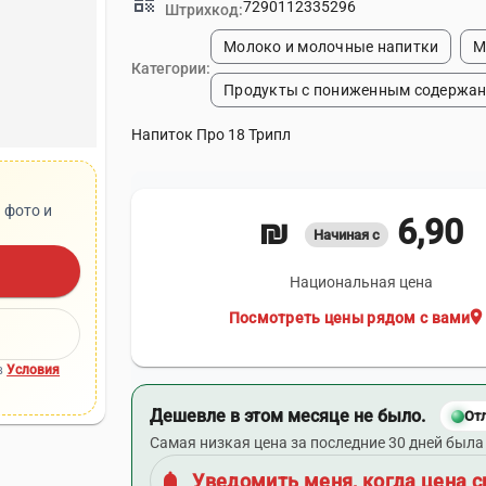
qr_code
7290112335296
Штрихкод:
Молоко и молочные напитки
М
Категории:
Продукты с пониженным содержан
Напиток Про 18 Трипл
 фото и
6,90 ₪
Начиная с
Национальная цена
location_on
Посмотреть цены рядом с вами
в
Условия
Дешевле в этом месяце не было.
От
Самая низкая цена за последние 30 дней была 
notifications
Уведомить меня, когда цена с