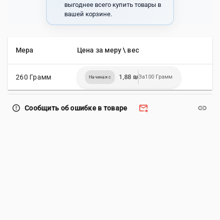
выгоднее всего купить товары в
вашей корзине.
Мера
Цена за меру \ вес
260 Грамм
1,88 ₪
За100 Грамм
Начиная с
forward_to_inbox
link
error_outline
Сообщить об ошибке в товаре