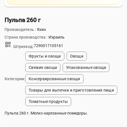
Пульпа 260 г
Производитель :
Яхин
Страна производства :
Израиль
qr_code
7290017105161
Штрихкод:
Фрукты и овощи
Овощи
Свежие овощи
Упакованные овощи
Категории:
Консервированные овощи
Товары для выпечки и приготовления пищи
Томатные продукты
Пульпа 260 г. Мелко нарезанные помидоры.