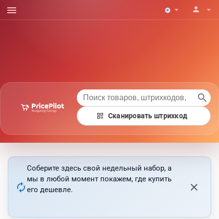
menu
person
arrow_drop_down
arrow_drop_down
search
qr_code
Сканировать штрихкод
Соберите здесь свой недельный набор, а
мы в любой момент покажем, где купить
autorenew
close
его дешевле.