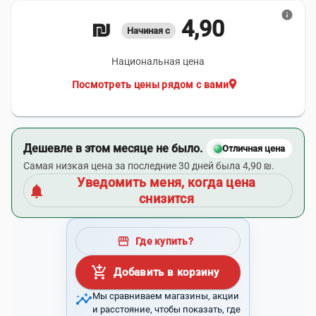
info
4,90 ₪
Начиная с
Национальная цена
location_on
Посмотреть цены рядом с вами
Дешевле в этом месяце не было.
Отличная цена
Самая низкая цена за последние 30 дней была 4,90 ₪.
Уведомить меня, когда цена
notifications
снизится
storefront
Где купить?
add_shopping_cart
Добавить в корзину
insights
Мы сравниваем магазины, акции
и расстояние, чтобы показать, где