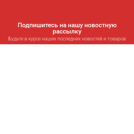
Подпишитесь на нашу новостную
рассылку
Будьте в курсе наших последних новостей и товаров
Подписаться
Полезные ссылки
Умная подписка для экономии
Data API
MCP для ассистентов
Журнал Pricepilot
Таблица лидеров