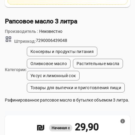
Рапсовое масло 3 литра
Производитель :
Неизвестно
qr_code
7290006439048
Штрихкод:
Консервы и продукты питания
Оливковое масло
Растительные масла
Категории:
Уксус и лимонный сок
Товары для выпечки и приготовления пищи
Рафинированное рапсовое масло в бутылке объемом 3 литра.
info
29,90 ₪
Начиная с