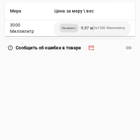
Мера
Цена за меру \ вес
3000
9,97 ₪
За1000 Миллилитр
Начиная с
Миллилитр
forward_to_inbox
link
error_outline
Сообщить об ошибке в товаре