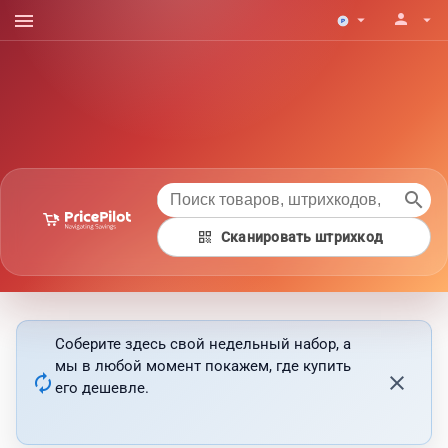
menu
person
arrow_drop_down
arrow_drop_down
search
qr_code
Сканировать штрихкод
Соберите здесь свой недельный набор, а
мы в любой момент покажем, где купить
autorenew
close
его дешевле.