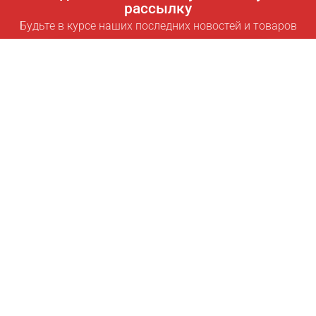
рассылку
Будьте в курсе наших последних новостей и товаров
Подписаться
Полезные ссылки
Умная подписка для экономии
Data API
MCP для ассистентов
Журнал Pricepilot
Таблица лидеров
О нас
Условия использования
Политика конфиденциальности