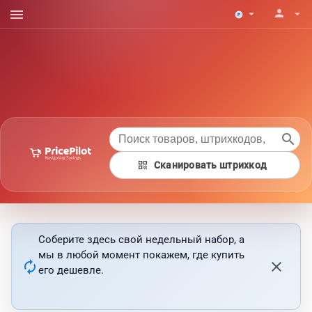
menu
person
arrow_drop_down
arrow_drop_down
search
qr_code
Сканировать штрихкод
Соберите здесь свой недельный набор, а
мы в любой момент покажем, где купить
autorenew
close
его дешевле.