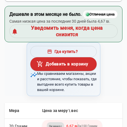
Дешевле в этом месяце не было.
Отличная цена
Самая низкая цена за последние 30 дней была 4,67 ₪.
Уведомить меня, когда цена
notifications
снизится
storefront
Где купить?
add_shopping_cart
Добавить в корзину
insights
Мы сравниваем магазины, акции
и расстояние, чтобы показать, где
выгоднее всего купить товары в
вашей корзине.
Мера
Цена за меру \ вес
70 Грамм
6,67 ₪
За100 Грамм
Начиная с