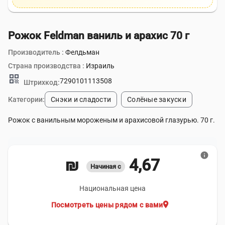
Рожок Feldman ваниль и арахис 70 г
Производитель :
Фелдьман
Страна производства :
Израиль
qr_code
7290101113508
Штрихкод:
Категории:
Снэки и сладости
Солёные закуски
Рожок с ванильным мороженым и арахисовой глазурью. 70 г.
info
4,67 ₪
Начиная с
Национальная цена
location_on
Посмотреть цены рядом с вами