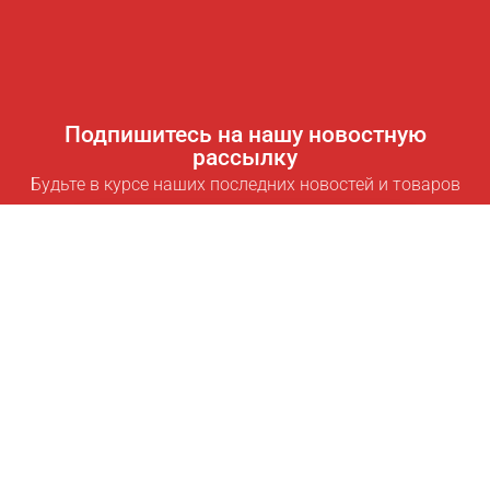
Подпишитесь на нашу новостную
рассылку
Будьте в курсе наших последних новостей и товаров
Подписаться
Полезные ссылки
Умная подписка для экономии
Data API
MCP для ассистентов