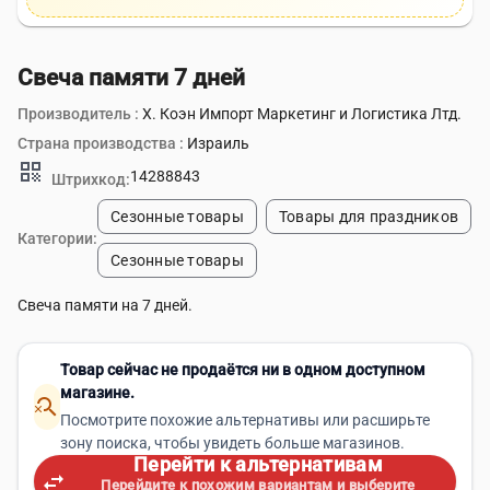
Свеча памяти 7 дней
Производитель :
Х. Коэн Импорт Маркетинг и Логистика Лтд.
Страна производства :
Израиль
qr_code
14288843
Штрихкод:
Сезонные товары
Товары для праздников
Категории:
Сезонные товары
Свеча памяти на 7 дней.
Товар сейчас не продаётся ни в одном доступном
магазине.
search_off
Посмотрите похожие альтернативы или расширьте
зону поиска, чтобы увидеть больше магазинов.
Перейти к альтернативам
swap_horiz
Перейдите к похожим вариантам и выберите