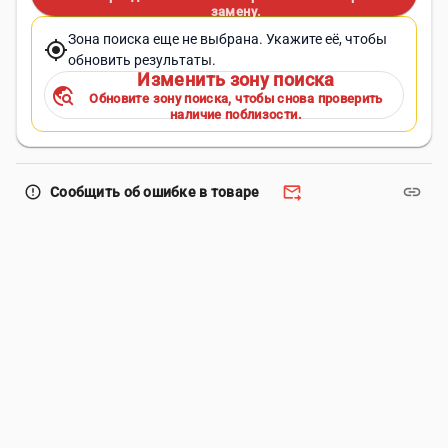
замену.
Зона поиска еще не выбрана. Укажите её, чтобы
my_location
обновить результаты.
Изменить зону поиска
travel_explore
Обновите зону поиска, чтобы снова проверить
наличие поблизости.
forward_to_inbox
link
error_outline
Сообщить об ошибке в товаре