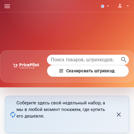
menu
person
arrow_drop_down
arrow_drop_down
search
qr_code
Сканировать штрихкод
Соберите здесь свой недельный набор, а
мы в любой момент покажем, где купить
autorenew
close
его дешевле.