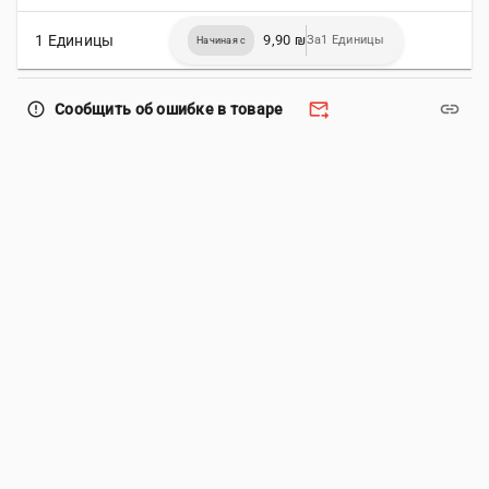
1 Единицы
9,90 ₪
За1 Единицы
Начиная с
forward_to_inbox
link
error_outline
Сообщить об ошибке в товаре