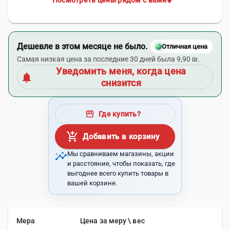
Посмотреть цены рядом с вами
Дешевле в этом месяце не было.
Отличная цена
Самая низкая цена за последние 30 дней была 9,90 ₪.
Уведомить меня, когда цена
notifications
снизится
storefront
Где купить?
add_shopping_cart
Добавить в корзину
insights
Мы сравниваем магазины, акции
и расстояние, чтобы показать, где
выгоднее всего купить товары в
вашей корзине.
Мера
Цена за меру \ вес