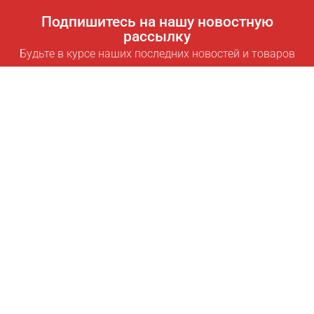
Подпишитесь на нашу новостную
рассылку
Будьте в курсе наших последних новостей и товаров
Подписаться
Полезные ссылки
Умная подписка для экономии
Data API
MCP для ассистентов
Журнал Pricepilot
Таблица лидеров
О нас
Условия использования