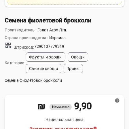
Семена фиолетовой брокколи
Производитель :
Гадот Агро Лтд.
Страна производства :
Израиль
qr_code
7290107779319
Штрихкод:
Фрукты и овощи
Овощи
Категории:
Свежие овощи
Травы
Семена фиолетовой брокколи
info
9,90 ₪
Начиная с
Национальная цена
location_on