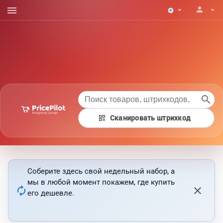
menu
person
arrow_drop_down
arrow_drop_down
search
qr_code
Сканировать штрихкод
Соберите здесь свой недельный набор, а
мы в любой момент покажем, где купить
autorenew
close
его дешевле.