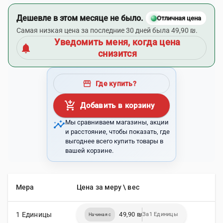
Дешевле в этом месяце не было.
Отличная цена
Самая низкая цена за последние 30 дней была 49,90 ₪.
Уведомить меня, когда цена
notifications
снизится
storefront
Где купить?
add_shopping_cart
Добавить в корзину
insights
Мы сравниваем магазины, акции
и расстояние, чтобы показать, где
выгоднее всего купить товары в
вашей корзине.
Мера
Цена за меру \ вес
1 Единицы
49,90 ₪
За1 Единицы
Начиная с