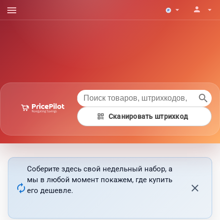
menu
person
arrow_drop_down
arrow_drop_down
search
qr_code
Сканировать штрихкод
Соберите здесь свой недельный набор, а
мы в любой момент покажем, где купить
autorenew
close
его дешевле.