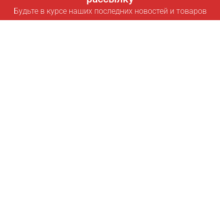
Будьте в курсе наших последних новостей и товаров
Подписаться
Полезные ссылки
Умная подписка для экономии
Data API
MCP для ассистентов
Журнал Pricepilot
Таблица лидеров
О нас
Условия использования
Политика конфиденциальности