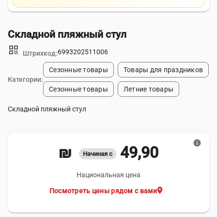
Складной пляжный стул
qr_code
6993202511006
Штрихкод:
Сезонные товары
Товары для праздников
Категории:
Сезонные товары
Летние товары
Складной пляжный стул
info
49,90 ₪
Начиная с
Национальная цена
location_on
Посмотреть цены рядом с вами