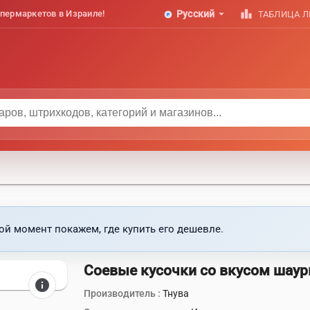
arrow_drop_down
leaderboard
пермаркетов в Израиле!
Русский
ТАБЛИЦА 
ой момент покажем, где купить его дешевле.
Соевые кусочки со вкусом шау
info
Производитель :
Тнува