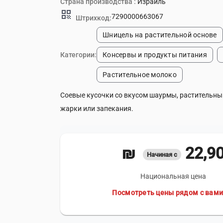
Страна производства :
Израиль
qr_code
7290000663067
Штрихкод:
Шницель на растительной основе
Категории:
Консервы и продукты питания
Растительное молоко
Соевые кусочки со вкусом шаурмы, растительный
жарки или запекания.
22,90 
Начиная с
Национальная цена
lo
Посмотреть цены рядом с вам