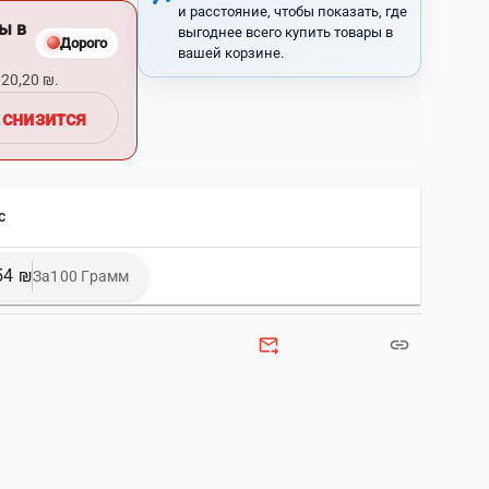
и расстояние, чтобы показать, где
ы в
выгоднее всего купить товары в
Дорого
вашей корзине.
20,20 ₪.
 снизится
с
54 ₪
За100 Грамм
forward_to_inbox
link