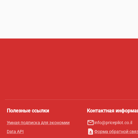
Полезные ссылки
Контактная информа
mail_outline
Умная подписка для экономии
info@pricepilot.co.il
contact_page
Data API
Форма обратной свя