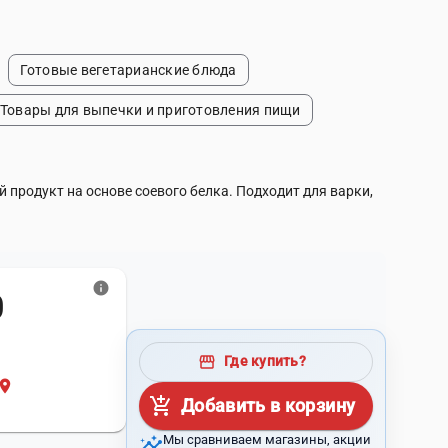
Готовые вегетарианские блюда
Товары для выпечки и приготовления пищи
 продукт на основе соевого белка. Подходит для варки,
info
₪
storefront
Где купить?
cation_on
и
add_shopping_cart
Добавить в корзину
insights
Мы сравниваем магазины, акции