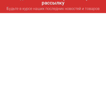
рассылку
Будьте в курсе наших последних новостей и товаров
Подписаться
Полезные ссылки
Умная подписка для экономии
Data API
MCP для ассистентов
Журнал Pricepilot
Таблица лидеров
О нас
Условия использования
Политика конфиденциальности