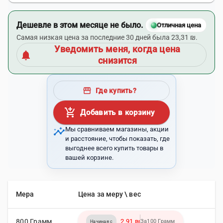
Дешевле в этом месяце не было.
Отличная цена
Самая низкая цена за последние 30 дней была 23,31 ₪.
Уведомить меня, когда цена
notifications
снизится
storefront
Где купить?
add_shopping_cart
Добавить в корзину
insights
Мы сравниваем магазины, акции
и расстояние, чтобы показать, где
выгоднее всего купить товары в
вашей корзине.
Мера
Цена за меру \ вес
800 Грамм
2,91 ₪
За100 Грамм
Начиная с