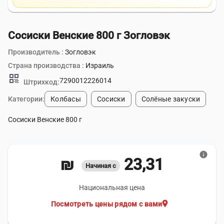
Сосиски Венские 800 г Зогловэк
Производитель :
Зогловэк
Страна производства :
Израиль
qr_code
7290012226014
Штрихкод:
Категории:
Колбасы
Сосиски
Солёные закуски
Сосиски Венские 800 г
info
23,31 ₪
Начиная с
Национальная цена
location_on
Посмотреть цены рядом с вами