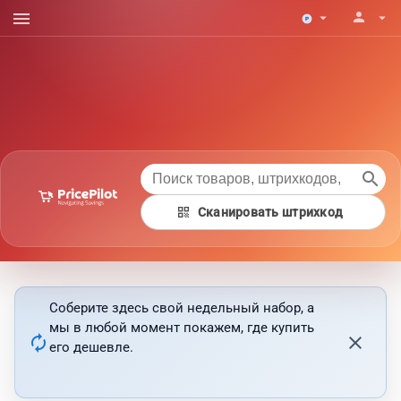
menu
person
arrow_drop_down
arrow_drop_down
search
qr_code
Сканировать штрихкод
Соберите здесь свой недельный набор, а
мы в любой момент покажем, где купить
autorenew
close
его дешевле.