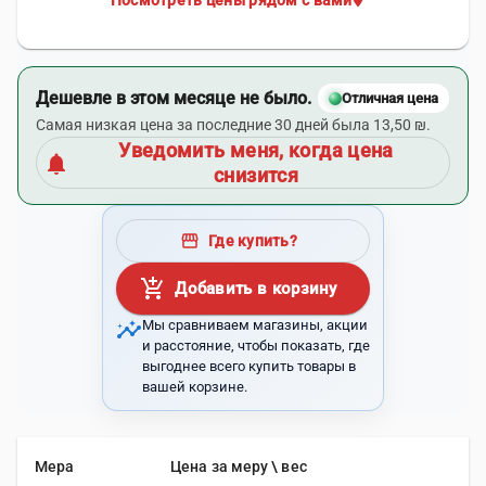
Посмотреть цены рядом с вами
Дешевле в этом месяце не было.
Отличная цена
Самая низкая цена за последние 30 дней была 13,50 ₪.
Уведомить меня, когда цена
notifications
снизится
storefront
Где купить?
add_shopping_cart
Добавить в корзину
insights
Мы сравниваем магазины, акции
и расстояние, чтобы показать, где
выгоднее всего купить товары в
вашей корзине.
Мера
Цена за меру \ вес