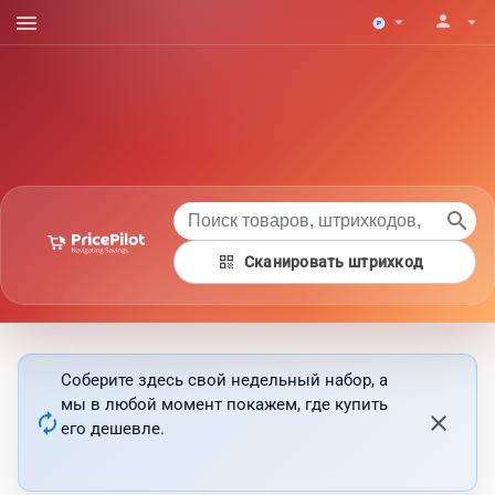
menu
person
arrow_drop_down
arrow_drop_down
search
qr_code
Сканировать штрихкод
Соберите здесь свой недельный набор, а
мы в любой момент покажем, где купить
autorenew
close
его дешевле.