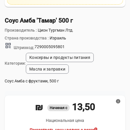
Соус Амба 'Тамар' 500 г
Производитель :
Цион Тургман Лтд.
Страна производства :
Израиль
qr_code
7290005095801
Штрихкод:
Консервы и продукты питания
Категории:
Масла и заправки
Соус Амба с фруктами, 500 г
info
13,50 ₪
Начиная с
Национальная цена
location_on