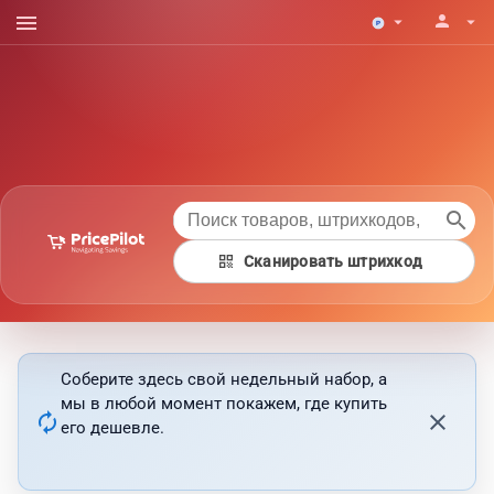
menu
person
arrow_drop_down
arrow_drop_down
search
qr_code
Сканировать штрихкод
Соберите здесь свой недельный набор, а
мы в любой момент покажем, где купить
autorenew
close
его дешевле.