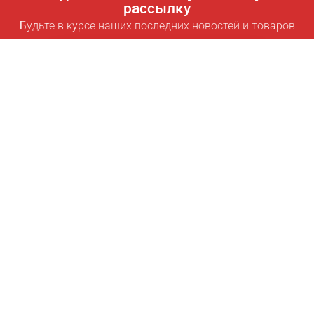
рассылку
Будьте в курсе наших последних новостей и товаров
Подписаться
Полезные ссылки
Умная подписка для экономии
Data API
MCP для ассистентов
Журнал Pricepilot
Таблица лидеров
О нас
Условия использования
Политика конфиденциальности