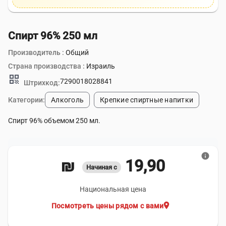
Спирт 96% 250 мл
Производитель :
Общий
Страна производства :
Израиль
qr_code
7290018028841
Штрихкод:
Категории:
Алкоголь
Крепкие спиртные напитки
Спирт 96% объемом 250 мл.
info
19,90 ₪
Начиная с
Национальная цена
location_on
Посмотреть цены рядом с вами