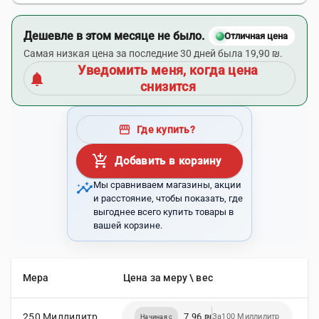
Дешевле в этом месяце не было.
Отличная цена
Самая низкая цена за последние 30 дней была 19,90 ₪.
Уведомить меня, когда цена
notifications
снизится
storefront
Где купить?
add_shopping_cart
Добавить в корзину
insights
Мы сравниваем магазины, акции
и расстояние, чтобы показать, где
выгоднее всего купить товары в
вашей корзине.
Мера
Цена за меру \ вес
250 Миллилитр
7,96 ₪
За100 Миллилитр
Начиная с