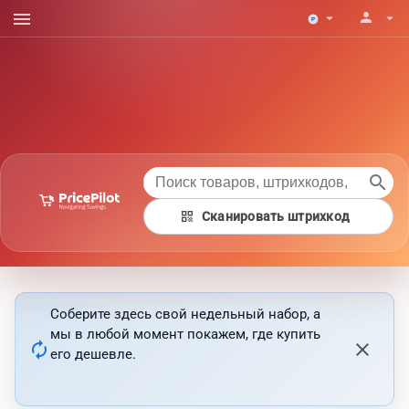
menu
person
arrow_drop_down
arrow_drop_down
search
qr_code
Сканировать штрихкод
Соберите здесь свой недельный набор, а
мы в любой момент покажем, где купить
autorenew
close
его дешевле.