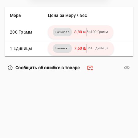
Мера
Цена за меру \ вес
200 Грамм
3,80 ₪
За100 Грамм
Начиная с
1 Единицы
7,60 ₪
За1 Единицы
Начиная с
forward_to_inbox
link
error_outline
Сообщить об ошибке в товаре