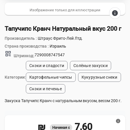
Изображение только для иллюстрации
info
Тапучипс Кранч Натуральный вкус 200 г
Производитель :
Штраус Фрито-Лей Лтд.
Страна производства :
Израиль
qr_code
7290008747547
Штрихкод:
Снэки и сладости
Солёные закуски
Категории:
Картофельные чипсы
Кукурузные снеки
Снэки и печенье
Закуска Тапучипс Кранч с натуральным вкусом, весом 200 г.
info
7,60 ₪
Начиная с