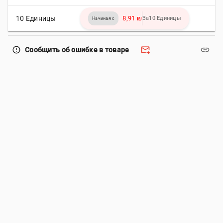
10 Единицы
8,91 ₪
За10 Единицы
Начиная с
forward_to_inbox
link
error_outline
Сообщить об ошибке в товаре