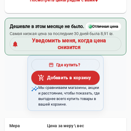
Посмотреть цены рядом с вами
Дешевле в этом месяце не было.
Отличная цена
Самая низкая цена за последние 30 дней была 8,91 ₪.
Уведомить меня, когда цена
notifications
снизится
storefront
Где купить?
add_shopping_cart
Добавить в корзину
insights
Мы сравниваем магазины, акции
и расстояние, чтобы показать, где
выгоднее всего купить товары в
вашей корзине.
Мера
Цена за меру \ вес