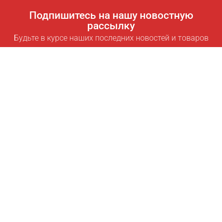
Подпишитесь на нашу новостную
рассылку
Будьте в курсе наших последних новостей и товаров
Подписаться
Полезные ссылки
Умная подписка для экономии
Data API
MCP для ассистентов
Журнал Pricepilot
Таблица лидеров
О нас
Условия использования