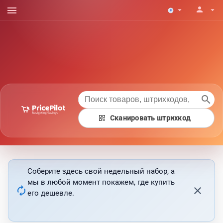
menu
person
arrow_drop_down
arrow_drop_down
search
qr_code
Сканировать штрихкод
Соберите здесь свой недельный набор, а
мы в любой момент покажем, где купить
autorenew
close
его дешевле.