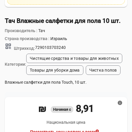
Тач Влажные салфетки для пола 10 шт.
Производитель :
Тач
Страна производства :
Израиль
qr_code
7290103703240
Штрихкод:
Чистящие средства и товары для животных
Категории:
Товары для уборки дома
Чистка полов
Влажные салфетки для пола Touch, 10 шт.
info
8,91 ₪
Начиная с
Национальная цена
location_on