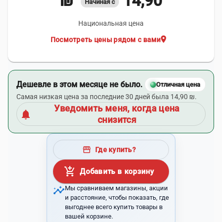
14,90 ₪
Начиная с
Национальная цена
location_on
Посмотреть цены рядом с вами
Дешевле в этом месяце не было.
Отличная цена
Самая низкая цена за последние 30 дней была 14,90 ₪.
Уведомить меня, когда цена
notifications
снизится
storefront
Где купить?
add_shopping_cart
Добавить в корзину
insights
Мы сравниваем магазины, акции
и расстояние, чтобы показать, где
выгоднее всего купить товары в
вашей корзине.