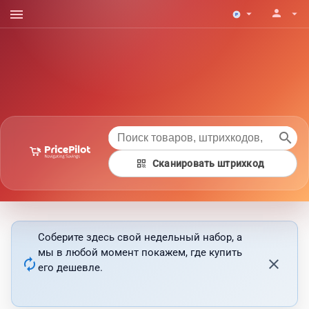
menu
person
arrow_drop_down
arrow_drop_down
search
qr_code
Сканировать штрихкод
Соберите здесь свой недельный набор, а
мы в любой момент покажем, где купить
autorenew
close
его дешевле.