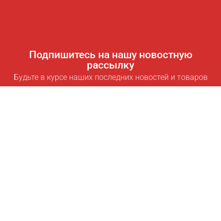
Подпишитесь на нашу новостную
рассылку
Будьте в курсе наших последних новостей и товаров
Подписаться
Полезные ссылки
Умная подписка для экономии
Data API
MCP для ассистентов
Журнал Pricepilot