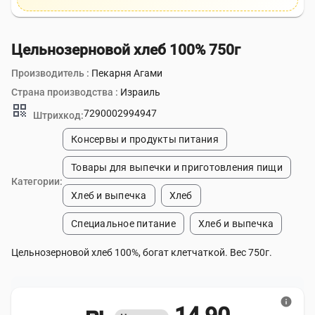
Цельнозерновой хлеб 100% 750г
Производитель :
Пекарня Агами
Страна производства :
Израиль
qr_code
7290002994947
Штрихкод:
Консервы и продукты питания
Товары для выпечки и приготовления пищи
Категории:
Хлеб и выпечка
Хлеб
Специальное питание
Хлеб и выпечка
Цельнозерновой хлеб 100%, богат клетчаткой. Вес 750г.
info