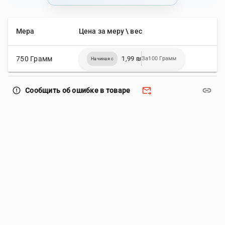
Мера
Цена за меру \ вес
750 Грамм
1,99 ₪
За100 Грамм
Начиная с
forward_to_inbox
link
error_outline
Сообщить об ошибке в товаре