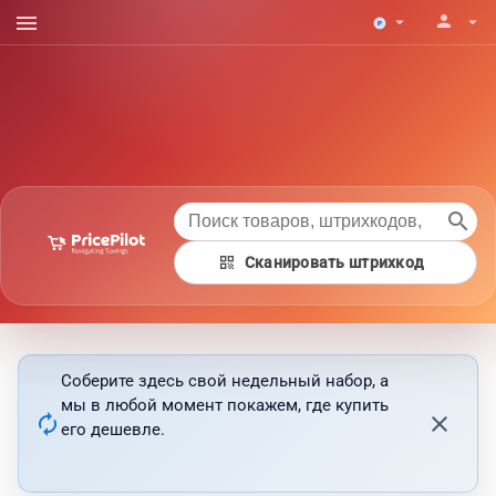
menu
person
arrow_drop_down
arrow_drop_down
search
qr_code
Сканировать штрихкод
Соберите здесь свой недельный набор, а
мы в любой момент покажем, где купить
autorenew
close
его дешевле.