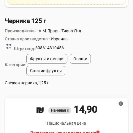
Черника 125 г
Производитель :
А.М. Травы Тиква Лтд
Страна производства :
Израиль
qr_code
608614310456
Штрихкод:
Фрукты и овощи
Овощи
Категории:
Свежие фрукты
Свежая черника, 125 г.
info
14,90 ₪
Начиная с
Национальная цена
location_on