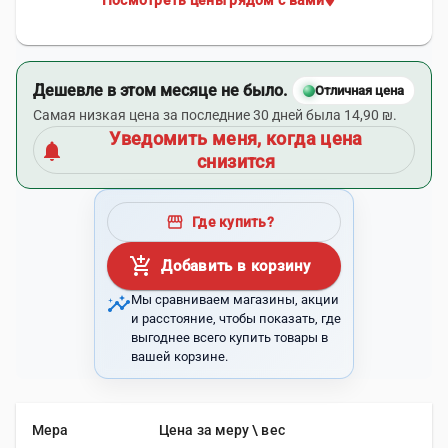
Посмотреть цены рядом с вами
Дешевле в этом месяце не было.
Отличная цена
Самая низкая цена за последние 30 дней была 14,90 ₪.
Уведомить меня, когда цена
notifications
снизится
storefront
Где купить?
add_shopping_cart
Добавить в корзину
insights
Мы сравниваем магазины, акции
и расстояние, чтобы показать, где
выгоднее всего купить товары в
вашей корзине.
Мера
Цена за меру \ вес