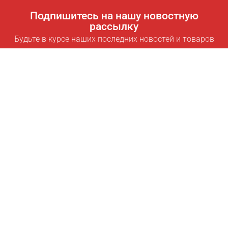
Подпишитесь на нашу новостную
рассылку
Будьте в курсе наших последних новостей и товаров
Подписаться
Полезные ссылки
Умная подписка для экономии
Data API
MCP для ассистентов
Журнал Pricepilot
Таблица лидеров
О нас
Условия использования