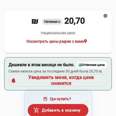
info
20,70 ₪
Начиная с
Национальная цена
location_on
Посмотреть цены рядом с вами
Дешевле в этом месяце не было.
Отличная цена
Самая низкая цена за последние 30 дней была 20,70 ₪.
Уведомить меня, когда цена
notifications
снизится
storefront
Где купить?
add_shopping_cart
Добавить в корзину