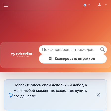
menu
person
arrow_drop_down
arrow_drop_down
search
qr_code
Сканировать штрихкод
Соберите здесь свой недельный набор, а
мы в любой момент покажем, где купить
autorenew
close
его дешевле.