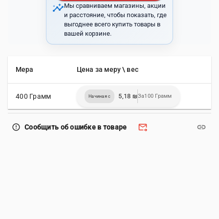
insights
Мы сравниваем магазины, акции
и расстояние, чтобы показать, где
выгоднее всего купить товары в
вашей корзине.
Мера
Цена за меру \ вес
400 Грамм
5,18 ₪
За100 Грамм
Начиная с
forward_to_inbox
link
error_outline
Сообщить об ошибке в товаре