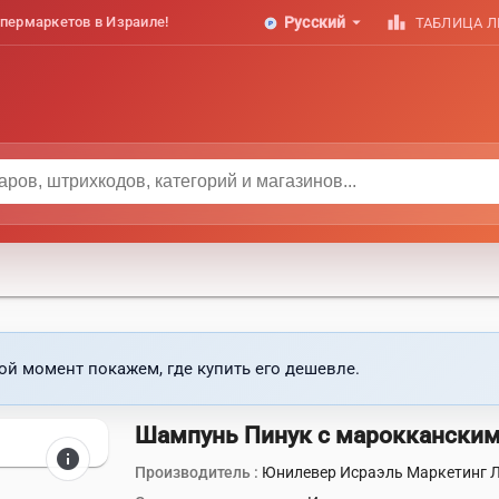
arrow_drop_down
leaderboard
пермаркетов в Израиле!
Русский
ТАБЛИЦА 
ой момент покажем, где купить его дешевле.
Шампунь Пинук с марокканским
info
Производитель :
Юнилевер Исраэль Маркетинг Л