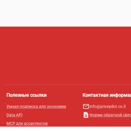
Полезные ссылки
Контактная информа
mail_outline
Умная подписка для экономии
info@pricepilot.co.il
contact_page
Data API
Форма обратной свя
MCP для ассистентов