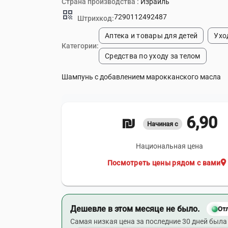
Страна производства :
Израиль
qr_code
7290112492487
Штрихкод:
Аптека и товары для детей
Ухо
Категории:
Средства по уходу за телом
Шампунь с добавлением марокканского масла
6,90 ₪
Начиная с
Национальная цена
location_on
Посмотреть цены рядом с вами
Дешевле в этом месяце не было.
От
Самая низкая цена за последние 30 дней была 