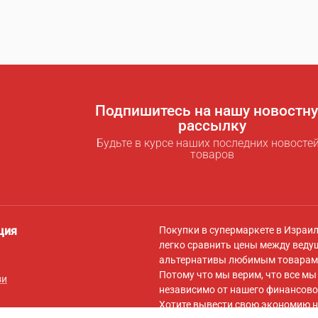
Подпишитесь на нашу новостн
рассылку
Будьте в курсе наших последних новостей
товаров
ция
Покупки в супермаркете в Израи
легко сравнить цены между веду
альтернативы любимым товарам 
Потому что мы верим, что все м
зи
независимо от нашего финансово
Хотите вывести свою экономию н