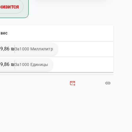
низится
 вес
9,86 ₪
За1000 Миллилитр
9,86 ₪
За1000 Единицы
forward_to_inbox
link