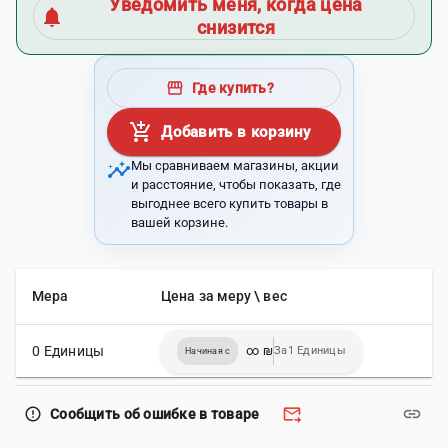
Уведомить меня, когда цена
notifications
снизится
storefront
Где купить?
add_shopping_cart
Добавить в корзину
insights
Мы сравниваем магазины, акции
и расстояние, чтобы показать, где
выгоднее всего купить товары в
вашей корзине.
Мера
Цена за меру \ вес
0 Единицы
∞ ₪
За1 Единицы
Начиная с
forward_to_inbox
link
error_outline
Сообщить об ошибке в товаре