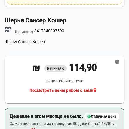
Шерья Сансер Кошер
qr_code
3417840007590
Штрихкод:
Шерья Сансер Кошер
info
114,90 ₪
Начиная с
Национальная цена
location_on
Посмотреть цены рядом с вами
Дешевле в этом месяце не было.
Отличная цена
Самая низкая цена за последние 30 дней была 114,90 ₪.