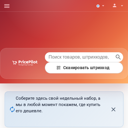
menu
person
arrow_drop_down
arrow_drop_down
search
qr_code
Сканировать штрихкод
Соберите здесь свой недельный набор, а
мы в любой момент покажем, где купить
autorenew
close
его дешевле.