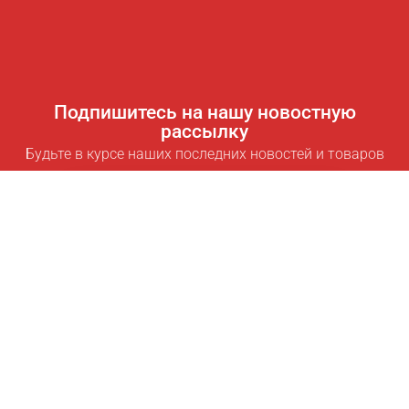
Подпишитесь на нашу новостную
рассылку
Будьте в курсе наших последних новостей и товаров
Подписаться
Полезные ссылки
Умная подписка для экономии
Data API
MCP для ассистентов