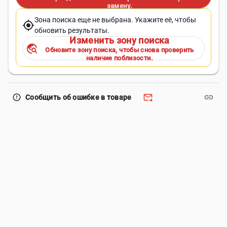
замену.
Зона поиска еще не выбрана. Укажите её, чтобы
my_location
обновить результаты.
Изменить зону поиска
travel_explore
Обновите зону поиска, чтобы снова проверить
наличие поблизости.
forward_to_inbox
link
error_outline
Сообщить об ошибке в товаре