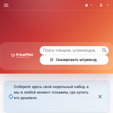
menu
person
arrow_drop_down
arrow_drop_down
search
qr_code
Сканировать штрихкод
Соберите здесь свой недельный набор, а
мы в любой момент покажем, где купить
autorenew
close
его дешевле.