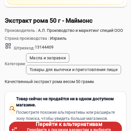
Экстракт рома 50 г - Маймонс
Производитель :
А.Л. Производство и маркетинг специй ООО
Страна производства :
Израиль
qr_code
13144409
Штрихкод:
Масла и заправки
Категории:
Товары для выпечки и приготовления пищи
Качественный экстракт рома весом 50 грамм.
Товар сейчас не продаётся ни в одном доступном
магазине.
search_off
Посмотрите похожие альтернативы или расширьте
зону поиска, чтобы увидеть больше магазинов.
Перейти к альтернативам
swap_horiz
Перейдите к похожим вариантам и выберите