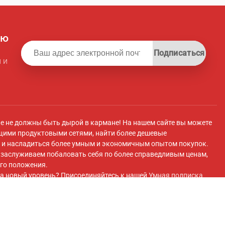
ую
Подписаться
 и
ле не должны быть дырой в кармане! На нашем сайте вы можете
щими продуктовыми сетями, найти более дешевые
и насладиться более умным и экономичным опытом покупок.
ы заслуживаем побаловать себя по более справедливым ценам,
го положения.
а новый уровень? Присоединяйтесь к нашей
Умная подписка
 плату вы получите эксклюзивный доступ к супермаркету с
 передовые инструменты для экономии и плавный перенос
покупок супермаркетов.
ok
и присоединяйтесь к нашей
Группа Facebook
для получения