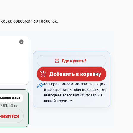
аковка содержит 60 таблеток.
info
storefront
Где купить?
add_shopping_cart
Добавить в корзину
insights
Мы сравниваем магазины, акции
и расстояние, чтобы показать, где
выгоднее всего купить товары в
личная цена
вашей корзине.
281,53 ₪.
низится