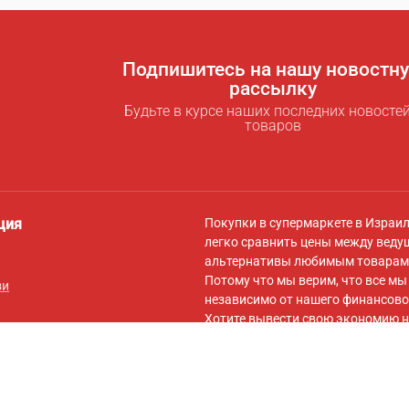
Подпишитесь на нашу новостн
рассылку
Будьте в курсе наших последних новостей
товаров
ция
Покупки в супермаркете в Израи
легко сравнить цены между веду
альтернативы любимым товарам 
Потому что мы верим, что все м
зи
независимо от нашего финансово
Хотите вывести свою экономию н
для экономии
! За символическую
самыми низкими ценами для вас,
вашей корзины на сайты онлайн-
Подписывайтесь на нас в
Facebo