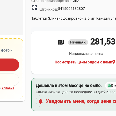
Страна производства :
США
qr_code
5415062132807
Штрихкод:
Таблетки Эликвис дозировкой 2.5 мг. Каждая уп
281,53 ₪
Начиная с
 фото и
Национальная цена
location_on
Посмотреть цены рядом с вами
Дешевле в этом месяце не было.
От
в
Условия
Самая низкая цена за последние 30 дней была 
notifications
Уведомить меня, когда цена с