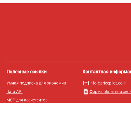
Полезные ссылки
Контактная информа
mail_outline
Умная подписка для экономии
info@pricepilot.co.il
contact_page
Data API
Форма обратной свя
MCP для ассистентов
Журнал Pricepilot
Таблица лидеров
О нас