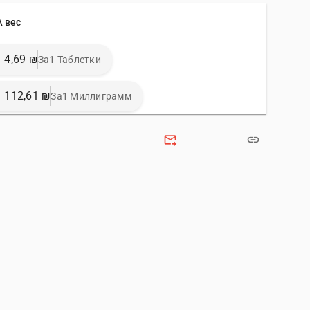
\ вес
4,69 ₪
За1 Таблетки
112,61 ₪
За1 Миллиграмм
forward_to_inbox
link