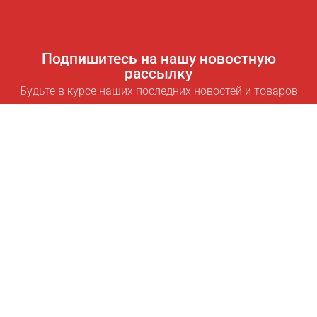
Подпишитесь на нашу новостную
рассылку
Будьте в курсе наших последних новостей и товаров
Подписаться
Полезные ссылки
Умная подписка для экономии
Data API
MCP для ассистентов
Журнал Pricepilot
Таблица лидеров