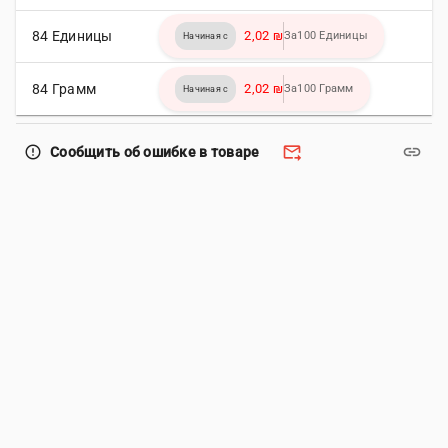
84 Единицы
2,02 ₪
За100 Единицы
Начиная с
84 Грамм
2,02 ₪
За100 Грамм
Начиная с
forward_to_inbox
link
error_outline
Сообщить об ошибке в товаре