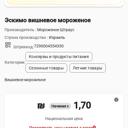
Эскимо вишневое мороженое
Производитель :
Мороженое Штраус
Страна производства :
Израиль
qr_code
7290004554330
Штрихкод:
Консервы и продукты питания
Категории:
Сезонные товары
Летние товары
Вишневое мороженое
info
1,70 ₪
Начиная с
Национальная цена
location_on