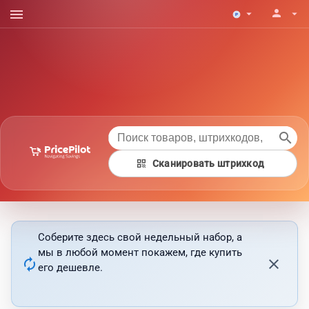
menu
person
arrow_drop_down
arrow_drop_down
search
qr_code
Сканировать штрихкод
Соберите здесь свой недельный набор, а
мы в любой момент покажем, где купить
autorenew
close
его дешевле.