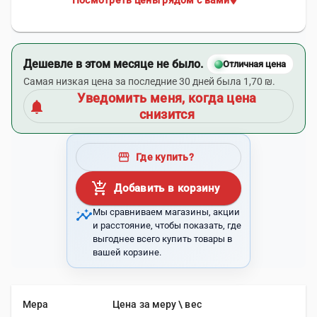
Посмотреть цены рядом с вами
Дешевле в этом месяце не было.
Отличная цена
Самая низкая цена за последние 30 дней была 1,70 ₪.
Уведомить меня, когда цена
notifications
снизится
storefront
Где купить?
add_shopping_cart
Добавить в корзину
insights
Мы сравниваем магазины, акции
и расстояние, чтобы показать, где
выгоднее всего купить товары в
вашей корзине.
Мера
Цена за меру \ вес