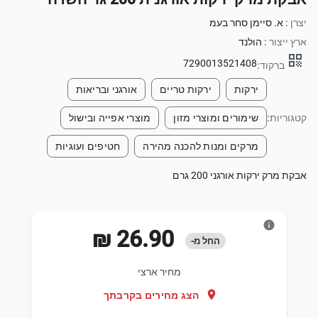
יצרן :
א. סיימן סחר בעמ
ארץ ייצור :
הולנד
qr_code
7290013521408
ברקוד:
ירקות
ירקות טריים
אורגני ובריאות
קטגוריות:
שימורים ומוצרי מזון
מוצרי אפייה ובישול
מרקים ומנות להכנה מהירה
חטיפים ועוגיות
אבקת מרק ירקות אורגני 200 גרם
info
‏26.90 ‏₪
החל מ-
מחיר ארצי
location_on
הצג מחירים בקרבתך