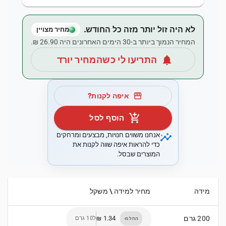
לא היה זול יותר מזה כל החודש.
מחיר מצויין
המחיר הנמוך ביותר ב-30 הימים האחרונים היה ‏26.90 ‏₪.
notifications
התריעו לי כשהמחיר יורד
storefront
איפה לקנות?
add_shopping_cart
הוסף לסל
insights
אנחנו משווים חנויות, מבצעים ומרחקים
כדי להראות איפה שווה לקנות את
המוצרים שבסל.
מידה
מחיר למידה \ משקל
200 גרם
ל10 גרם
החל מ-