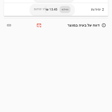
2 יחידות
ל1 יחידות
החל מ-
link
forward_to_inbox
error_outline
דווח על בעיה במוצר