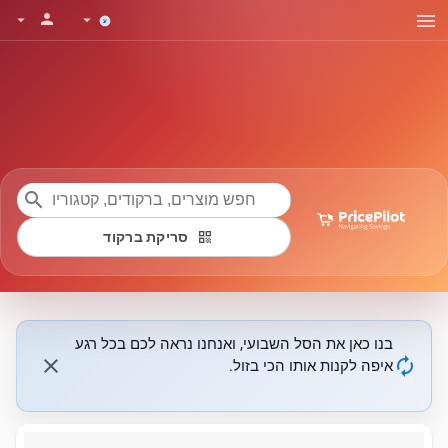
menu
person
arrow_drop_down
arrow_drop_down
search
qr_code
סריקת ברקוד
בנו כאן את הסל השבועי, ואנחנו נראה לכם בכל רגע
close
autorenew
איפה לקנות אותו הכי בזול.