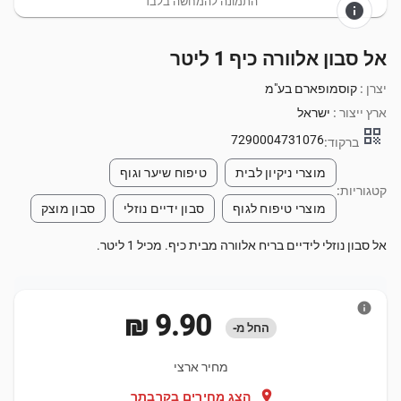
התמונה להמחשה בלבד
info
אל סבון אלוורה כיף 1 ליטר
יצרן :
קוסמופארם בע"מ
ארץ ייצור :
ישראל
qr_code
7290004731076
ברקוד:
מוצרי ניקיון לבית
טיפוח שיער וגוף
קטגוריות:
מוצרי טיפוח לגוף
סבון ידיים נוזלי
סבון מוצק
אל סבון נוזלי לידיים בריח אלוורה מבית כיף. מכיל 1 ליטר.
info
‏9.90 ‏₪
החל מ-
מחיר ארצי
location_on
הצג מחירים בקרבתך