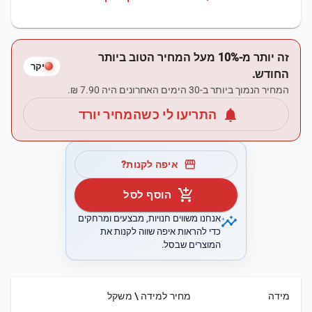
זה יותר מ-10% מעל המחיר הטוב ביותר
יקר
החודש.
המחיר הנמוך ביותר ב-30 הימים האחרונים היה ‏7.90 ‏₪.
notifications
התריעו לי כשהמחיר יורד
storefront
איפה לקנות?
add_shopping_cart
הוסף לסל
insights
אנחנו משווים חנויות, מבצעים ומרחקים
כדי להראות איפה שווה לקנות את
המוצרים שבסל.
מידה
מחיר למידה \ משקל