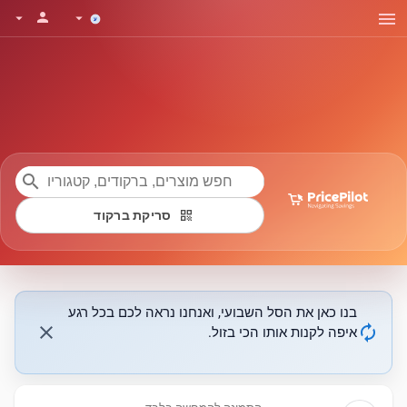
menu
person
arrow_drop_down
arrow_drop_down
search
qr_code
סריקת ברקוד
בנו כאן את הסל השבועי, ואנחנו נראה לכם בכל רגע
close
autorenew
איפה לקנות אותו הכי בזול.