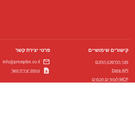
קישורים שימושיים
פרטי יצירת קשר
mail_outline
מנוי החיסכון החכם
info@pricepilot.co.il
contact_page
Data API
טופס יצירת קשר
MCP לעוזרים חכמים
מגזין פרייספיילוט
לוח מובילים
אודותינו
תנאי שימוש
מדיניות פרטיות