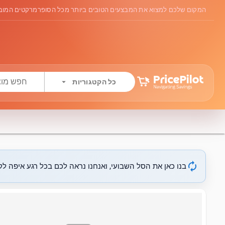
המקום שלכם למצוא את המבצעים הטובים ביותר מכל הסופרמרקטים המובי
arrow_drop_down
כל הקטגוריות
autorenew
בנו כאן את הסל השבועי, ואנחנו נראה לכם בכל רגע איפה לקנ