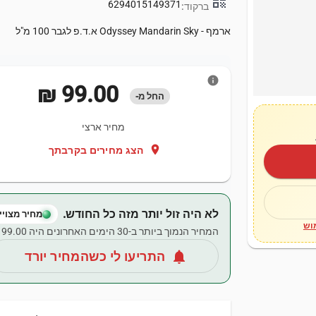
qr_code
6294015149371
ברקוד:
ארמף - Odyssey Mandarin Sky א.ד.פ לגבר 100 מ"ל
info
‏99.00 ‏₪
החל מ-
מחיר ארצי
location_on
הצג מחירים בקרבתך
לא היה זול יותר מזה כל החודש.
מחיר מצויין
וש
המחיר הנמוך ביותר ב-30 הימים האחרונים היה ‏99.00 ‏₪.
notifications
התריעו לי כשהמחיר יורד