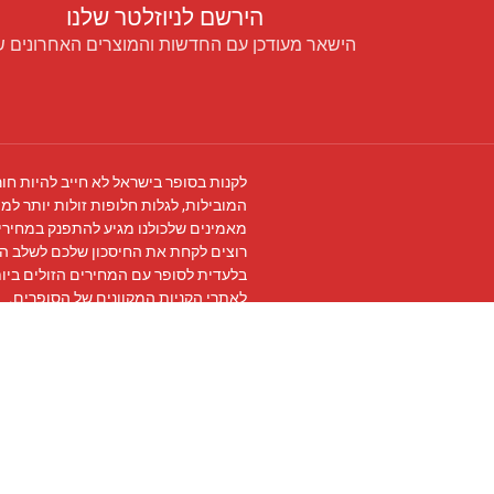
הירשם לניוזלטר שלנו
הישאר מעודכן עם החדשות והמוצרים האחרונים ש
לקנות בסופר בישראל לא חייב להיות חור
המובילות, לגלות חלופות זולות יותר למו
מאמינים שלכולנו מגיע להתפנק במחירים
רוצים לקחת את החיסכון שלכם לשלב ה
בלעדית לסופר עם המחירים הזולים ביו
לאתרי הקניות המקוונים של הסופרים.
עקבו אחרינו ב
פייסבוק
והצטרפו ל
קבוצת