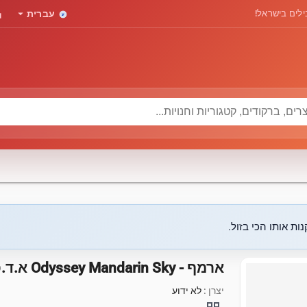
rd
arrow_drop_down
לים בישראל!
עברית
ות אותו הכי בזול.
ארמף - Odyssey Mandarin Sky א.ד.פ לגבר 100 מ"ל
יצרן :
לא ידוע