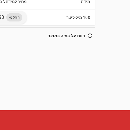
מידה
מחיר למידה \ מ
100 מיליליטר
החל מ-
error_outline
דווח על בעיה במוצר