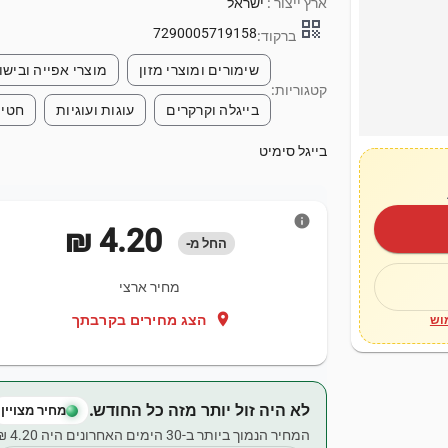
ארץ ייצור :
ישראל
qr_code
7290005719158
ברקוד:
שימורים ומוצרי מזון
מוצרי אפייה ובישו
קטגוריות:
בייגלה וקרקרים
עוגות ועוגיות
חטיפ
בייגל סימיט
info
‏4.20 ‏₪
החל מ-
מחיר ארצי
location_on
הצג מחירים בקרבתך
וש
לא היה זול יותר מזה כל החודש.
מחיר מצויין
המחיר הנמוך ביותר ב-30 הימים האחרונים היה ‏4.20 ‏₪.