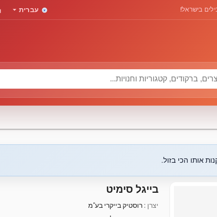
rd
arrow_drop_down
לים בישראל!
עברית
ות אותו הכי בזול.
בייגל סימיט
יצרן :
רוסטיק בייקרי בע"מ