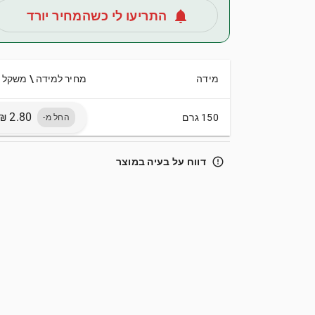
notifications
התריעו לי כשהמחיר יורד
מידה
מחיר למידה \ משקל
150 גרם
החל מ-
error_outline
דווח על בעיה במוצר