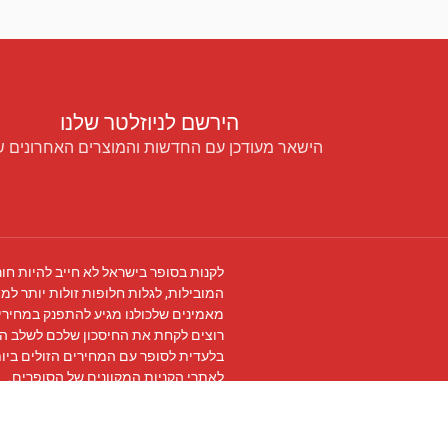
הירשם לניוזלטר שלנו
הישאר מעודכן עם החדשות והמוצרים האחרונים ש
לקנות בסופר בישראל לא חייב להיות חור
המובילות, לגלות חלופות זולות יותר למו
מאמינים שלכולנו מגיע להתפנק במחירים
רוצים לקחת את החיסכון שלכם לשלב ה
בלעדית לסופר עם המחירים הזולים ביו
לאתרי הקניות המקוונים של הסופרים.
עקבו אחרינו ב
פייסבוק
והצטרפו ל
קבוצת