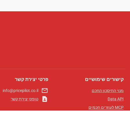
קישורים שימושיים
פרטי יצירת קשר
mail_outline
מנוי החיסכון החכם
info@pricepilot.co.il
contact_page
Data API
טופס יצירת קשר
MCP לעוזרים חכמים
מגזין פרייספיילוט
לוח מובילים