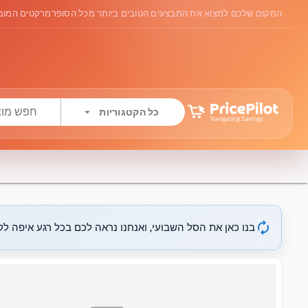
המקום שלכם למצוא את המבצעים הטובים ביותר מכל הסופרמרקטים המובי
arrow_drop_down
כל הקטגוריות
autorenew
בנו כאן את הסל השבועי, ואנחנו נראה לכם בכל רגע איפה לקנ