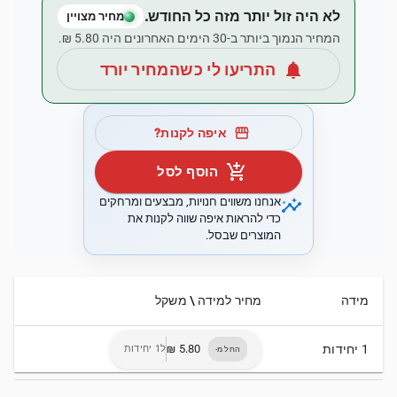
לא היה זול יותר מזה כל החודש.
מחיר מצויין
המחיר הנמוך ביותר ב-30 הימים האחרונים היה ‏5.80 ‏₪.
notifications
התריעו לי כשהמחיר יורד
storefront
איפה לקנות?
add_shopping_cart
הוסף לסל
insights
אנחנו משווים חנויות, מבצעים ומרחקים
כדי להראות איפה שווה לקנות את
המוצרים שבסל.
מידה
מחיר למידה \ משקל
1 יחידות
ל1 יחידות
החל מ-