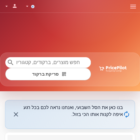
menu
person
arrow_drop_down
arrow_drop_down
search
qr_code
סריקת ברקוד
בנו כאן את הסל השבועי, ואנחנו נראה לכם בכל רגע
close
autorenew
איפה לקנות אותו הכי בזול.