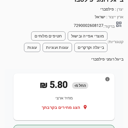
יצרן :
פילסברי
ארץ ייצור :
ישראל
qr_code
7290002608127
ברקוד:
מוצרי אפייה ובישול
חטיפים מלוחים
קטגוריות:
בייגלה וקרקרים
עוגות ועוגיות
עוגות
בייגל רומני פילסברי
info
‏5.80 ‏₪
החל מ-
מחיר ארצי
location_on
הצג מחירים בקרבתך