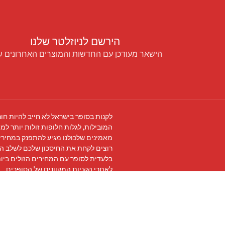
הירשם לניוזלטר שלנו
הישאר מעודכן עם החדשות והמוצרים האחרונים ש
לקנות בסופר בישראל לא חייב להיות חור
המובילות, לגלות חלופות זולות יותר למו
מאמינים שלכולנו מגיע להתפנק במחירים
רוצים לקחת את החיסכון שלכם לשלב ה
בלעדית לסופר עם המחירים הזולים ביו
לאתרי הקניות המקוונים של הסופרים.
עקבו אחרינו ב
פייסבוק
והצטרפו ל
קבוצת