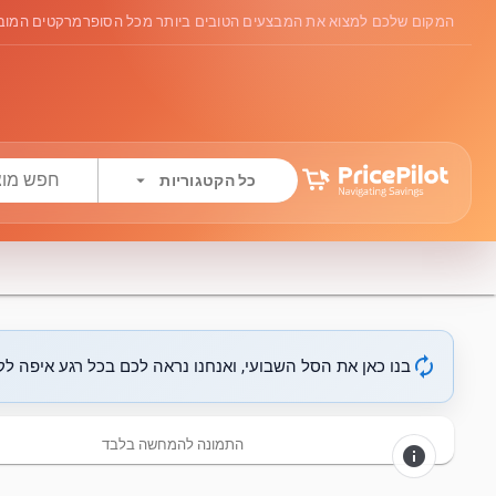
המקום שלכם למצוא את המבצעים הטובים ביותר מכל הסופרמרקטים המובי
arrow_drop_down
כל הקטגוריות
autorenew
בנו כאן את הסל השבועי, ואנחנו נראה לכם בכל רגע איפה לקנ
התמונה להמחשה בלבד
info