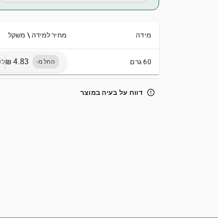
מידה
מחיר למידה \ משקל
60 גרם
ל100 גרם
החל מ-
error_outline
דווח על בעיה במוצר