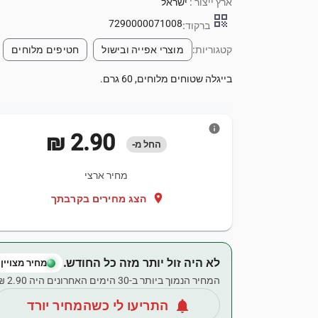
ארץ ייצור :
ישראל
qr_code
7290000071008
ברקוד:
קטגוריות:
מוצרי אפייה ובישול
חטיפים מלוחים
בייגלה שטוחים מלוחים, 60 גרם.
info
‏2.90 ‏₪
החל מ-
מחיר ארצי
location_on
הצג מחירים בקרבתך
לא היה זול יותר מזה כל החודש.
מחיר מצויין
המחיר הנמוך ביותר ב-30 הימים האחרונים היה ‏2.90 ‏₪.
notifications
התריעו לי כשהמחיר יורד