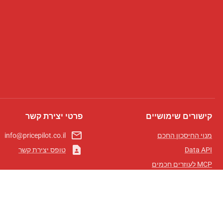
קישורים שימושיים
פרטי יצירת קשר
mail_outline
מנוי החיסכון החכם
info@pricepilot.co.il
contact_page
Data API
טופס יצירת קשר
MCP לעוזרים חכמים
מגזין פרייספיילוט
לוח מובילים
אודותינו
תנאי שימוש