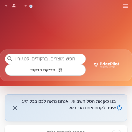
menu
person
arrow_drop_down
arrow_drop_down
search
qr_code
סריקת ברקוד
בנו כאן את הסל השבועי, ואנחנו נראה לכם בכל רגע
close
autorenew
איפה לקנות אותו הכי בזול.