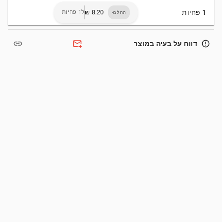
1 פחיות
ל1 פחיות
החל מ-
link
forward_to_inbox
error_outline
דווח על בעיה במוצר