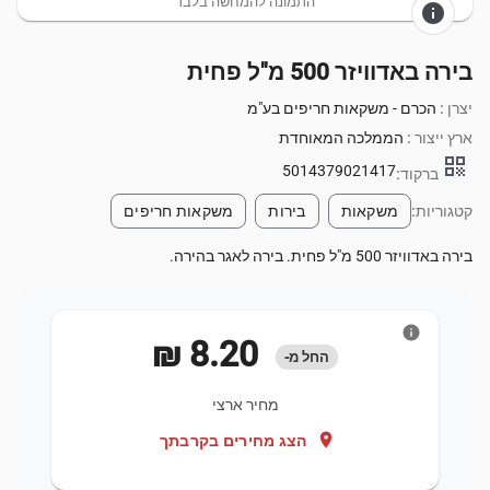
התמונה להמחשה בלבד
info
בירה באדוויזר 500 מ"ל פחית
יצרן :
הכרם - משקאות חריפים בע"מ
ארץ ייצור :
הממלכה המאוחדת
qr_code
5014379021417
ברקוד:
קטגוריות:
משקאות
בירות
משקאות חריפים
בירה באדוויזר 500 מ"ל פחית. בירה לאגר בהירה.
info
‏8.20 ‏₪
החל מ-
מחיר ארצי
location_on
הצג מחירים בקרבתך