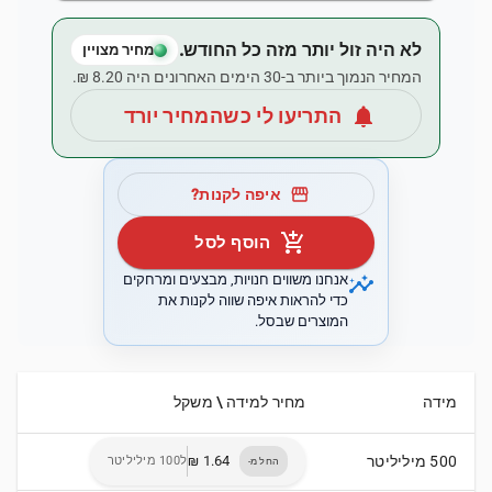
לא היה זול יותר מזה כל החודש.
מחיר מצויין
המחיר הנמוך ביותר ב-30 הימים האחרונים היה ‏8.20 ‏₪.
notifications
התריעו לי כשהמחיר יורד
storefront
איפה לקנות?
add_shopping_cart
הוסף לסל
insights
אנחנו משווים חנויות, מבצעים ומרחקים
כדי להראות איפה שווה לקנות את
המוצרים שבסל.
מידה
מחיר למידה \ משקל
500 מיליליטר
ל100 מיליליטר
החל מ-