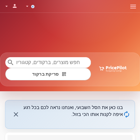
menu
person
arrow_drop_down
arrow_drop_down
search
qr_code
סריקת ברקוד
בנו כאן את הסל השבועי, ואנחנו נראה לכם בכל רגע
close
autorenew
איפה לקנות אותו הכי בזול.