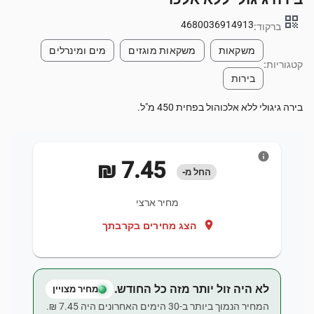
qr_code
4680036914913
ברקוד:
משקאות
משקאות מוגזים
מים ומינרלים
קטגוריות:
בירות
בירה גיגולי ללא אלכוהול בפחית 450 מ"ל.
info
‏7.45 ‏₪
החל מ-
מחיר ארצי
location_on
הצג מחירים בקרבתך
לא היה זול יותר מזה כל החודש.
מחיר מצויין
המחיר הנמוך ביותר ב-30 הימים האחרונים היה ‏7.45 ‏₪.