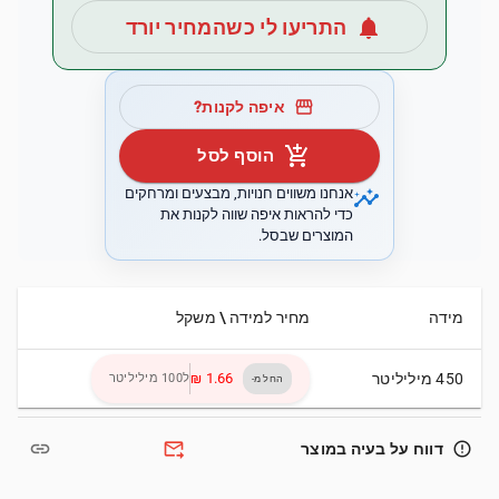
notifications
התריעו לי כשהמחיר יורד
storefront
איפה לקנות?
add_shopping_cart
הוסף לסל
insights
אנחנו משווים חנויות, מבצעים ומרחקים
כדי להראות איפה שווה לקנות את
המוצרים שבסל.
מידה
מחיר למידה \ משקל
450 מיליליטר
ל100 מיליליטר
החל מ-
link
forward_to_inbox
error_outline
דווח על בעיה במוצר