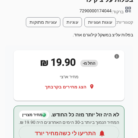
qr_code
7290000174044
ברקוד:
קטגוריות:
עוגות ועוגיות
עוגיות
עוגיות מתוקות
בפלות עליצ במשקל קילוגרם אחד.
info
‏19.90 ‏₪
החל מ-
מחיר ארצי
location_on
הצג מחירים בקרבתך
לא היה זול יותר מזה כל החודש.
מחיר מצויין
המחיר הנמוך ביותר ב-30 הימים האחרונים היה ‏19.90 ‏₪.
notifications
התריעו לי כשהמחיר יורד