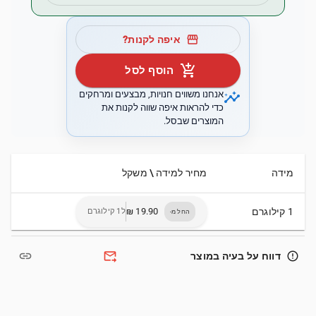
storefront
איפה לקנות?
add_shopping_cart
הוסף לסל
insights
אנחנו משווים חנויות, מבצעים ומרחקים
כדי להראות איפה שווה לקנות את
המוצרים שבסל.
מידה
מחיר למידה \ משקל
1 קילוגרם
ל1 קילוגרם
החל מ-
link
forward_to_inbox
error_outline
דווח על בעיה במוצר