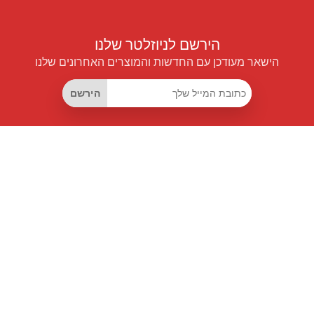
הירשם לניוזלטר שלנו
הישאר מעודכן עם החדשות והמוצרים האחרונים שלנו
הירשם
קישורים שימושיים
מנוי החיסכון החכם
Data API
MCP לעוזרים חכמים
מגזין פרייספיילוט
לוח מובילים
אודותינו