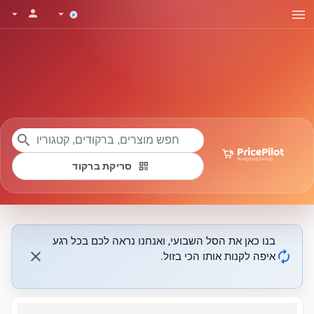
menu
person
arrow_drop_down
arrow_drop_down
search
qr_code
סריקת ברקוד
בנו כאן את הסל השבועי, ואנחנו נראה לכם בכל רגע
close
autorenew
איפה לקנות אותו הכי בזול.