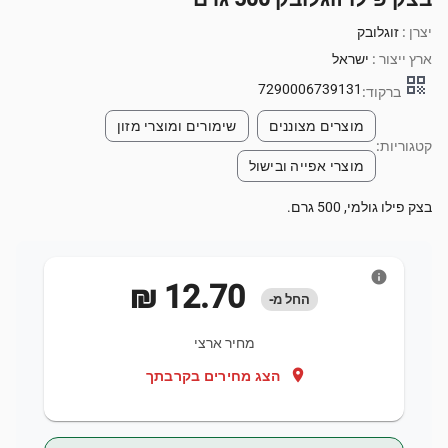
יצרן :
זוגלובק
ארץ ייצור :
ישראל
qr_code
7290006739131
ברקוד:
מוצרים מצוננים
שימורים ומוצרי מזון
קטגוריות:
מוצרי אפייה ובישול
בצק פילו גולמי, 500 גרם.
info
‏12.70 ‏₪
החל מ-
מחיר ארצי
location_on
הצג מחירים בקרבתך