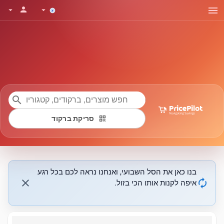
menu
person
arrow_drop_down
arrow_drop_down
search
qr_code
סריקת ברקוד
בנו כאן את הסל השבועי, ואנחנו נראה לכם בכל רגע
close
autorenew
איפה לקנות אותו הכי בזול.