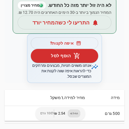
לא היה זול יותר מזה כל החודש.
מחיר מצויין
המחיר הנמוך ביותר ב-30 הימים האחרונים היה ‏12.70 ‏₪.
notifications
התריעו לי כשהמחיר יורד
storefront
איפה לקנות?
add_shopping_cart
הוסף לסל
insights
אנחנו משווים חנויות, מבצעים ומרחקים
כדי להראות איפה שווה לקנות את
המוצרים שבסל.
מידה
מחיר למידה \ משקל
500 גרם
ל100 גרם
החל מ-