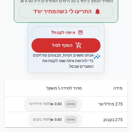
המחיר הנמוך ביותר ב-30 הימים האחרונים היה ‏9.90 ‏₪.
notifications
התריעו לי כשהמחיר יורד
storefront
איפה לקנות?
add_shopping_cart
הוסף לסל
insights
אנחנו משווים חנויות, מבצעים ומרחקים
כדי להראות איפה שווה לקנות את
המוצרים שבסל.
מידה
מחיר למידה \ משקל
275 מיליליטר
ל100 מיליליטר
החל מ-
275 בקבוק
ל100 בקבוק
החל מ-