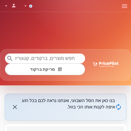
menu
person
arrow_drop_down
arrow_drop_down
search
qr_code
סריקת ברקוד
בנו כאן את הסל השבועי, ואנחנו נראה לכם בכל רגע
close
autorenew
איפה לקנות אותו הכי בזול.