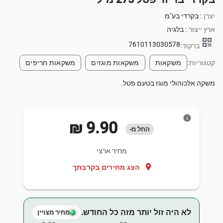
יצרן :
בקרדי בע"מ
ארץ ייצור :
בלגיה
qr_code
7610113030578
ברקוד:
קטגוריות:
משקאות
משקאות מוגזים
משקאות חריפים
משקה אלכוהולי מוגז בטעם פטל.
info
‏9.90 ‏₪
החל מ-
מחיר ארצי
location_on
הצג מחירים בקרבתך
לא היה זול יותר מזה כל החודש.
מחיר מצויין