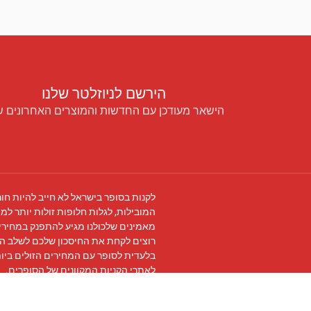
הירשם לניוזלטר שלנו
הישאר מעודכן עם החדשות והמוצרים האחרונים ש
לקנות בסופר בישראל לא חייב להיות חור
המובילות, לגלות חלופות זולות יותר למו
מאמינים שלכולנו מגיע להתפנק במחירים
רוצים לקחת את החיסכון שלכם לשלב ה
בלעדית לסופר עם המחירים הזולים ביו
לאתרי הקניות המקוונים של הסופרים.
עקבו אחרינו ב
פייסבוק
והצטרפו ל
קבוצת