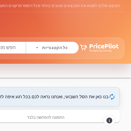
המקום שלכם למצוא את המבצעים הטובים ביותר מכל הסופרמרקטים המובי
arrow_drop_down
כל הקטגוריות
autorenew
בנו כאן את הסל השבועי, ואנחנו נראה לכם בכל רגע איפה לקנ
התמונה להמחשה בלבד
info