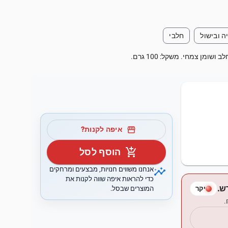
ה ובישול
חלבי
ומן צמחי. משקל: 100 גרם.
storefront
איפה לקנות?
add_shopping_cart
הוסף לסל
insights
אנחנו משווים חנויות, מבצעים ומרחקים
כדי להראות איפה שווה לקנות את
המוצרים שבסל.
יקר