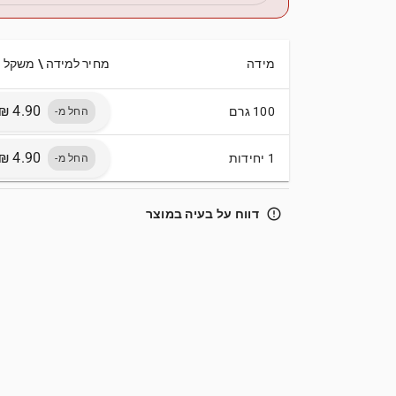
מידה
מחיר למידה \ משקל
100 גרם
החל מ-
1 יחידות
החל מ-
error_outline
דווח על בעיה במוצר