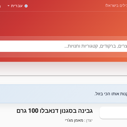
rd
arrow_drop_down
לים בישראל!
עברית
ות אותו הכי בזול.
גבינה בסגנון דנאבלו 100 גרם
יצרן :
מאמן מג'רי