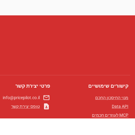
קישורים שימושיים
פרטי יצירת קשר
mail_outline
מנוי החיסכון החכם
info@pricepilot.co.il
contact_page
Data API
טופס יצירת קשר
MCP לעוזרים חכמים
מגזין פרייספיילוט
לוח מובילים