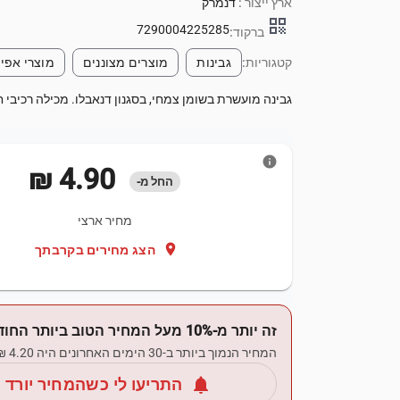
ארץ ייצור :
דנמרק
qr_code
7290004225285
ברקוד:
קטגוריות:
גבינות
מוצרים מצוננים
מוצרי אפיי
גבינה מועשרת בשומן צמחי, בסגנון דנאבלו. מכילה רכיבי חלב וש
info
‏4.90 ‏₪
החל מ-
מחיר ארצי
location_on
הצג מחירים בקרבתך
זה יותר מ-10% מעל המחיר הטוב ביותר החודש.
המחיר הנמוך ביותר ב-30 הימים האחרונים היה ‏4.20 ‏₪.
notifications
התריעו לי כשהמחיר יורד