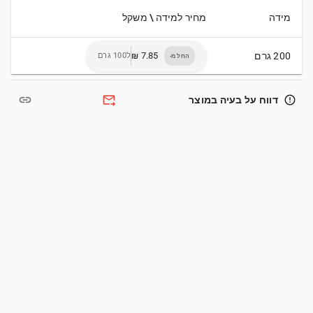
מידה
מחיר למידה \ משקל
200 גרם
ל100 גרם
החל מ-
link
forward_to_inbox
error_outline
דווח על בעיה במוצר