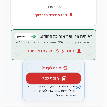
מחיר ארצי
location_on
הצג מחירים בקרבתך
לא היה זול יותר מזה כל החודש.
מחיר מצויין
המחיר הנמוך ביותר ב-30 הימים האחרונים היה ‏15.70 ‏₪.
notifications
התריעו לי כשהמחיר יורד
storefront
איפה לקנות?
add_shopping_cart
הוסף לסל
insights
אנחנו משווים חנויות, מבצעים ומרחקים
כדי להראות איפה שווה לקנות את
המוצרים שבסל.