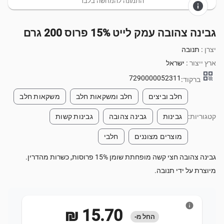
התמונה להמחשה בלבד
info
גבינה צהובה עמק לייט 15% פרוס 200 גרם
יצרן :
תנובה
ארץ ייצור :
ישראל
qr_code
7290000052311
ברקוד:
חלב וביצים
חלב ומשקאות חלב
משקאות חלב
קטגוריות:
גבינות
גבינה צהובה
גבינות קשות
מוצרים מצוננים
חלבי
גבינה צהובה חצי קשה מופחתת שומן 15% פרוסות, כשרות מהדרין.
מיוצרת על ידי תנובה.
info
‏15.70 ‏₪
החל מ-