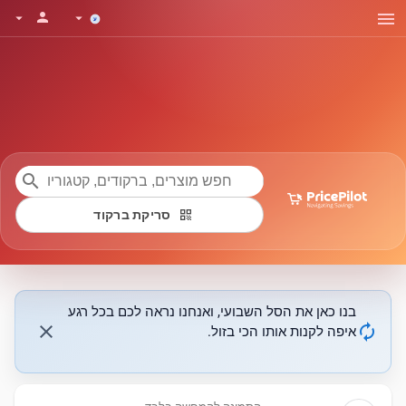
menu
person
arrow_drop_down
arrow_drop_down
search
qr_code
סריקת ברקוד
בנו כאן את הסל השבועי, ואנחנו נראה לכם בכל רגע
close
autorenew
איפה לקנות אותו הכי בזול.