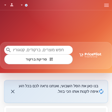
menu
person
arrow_drop_down
arrow_drop_down
search
qr_code
סריקת ברקוד
בנו כאן את הסל השבועי, ואנחנו נראה לכם בכל רגע
close
autorenew
איפה לקנות אותו הכי בזול.