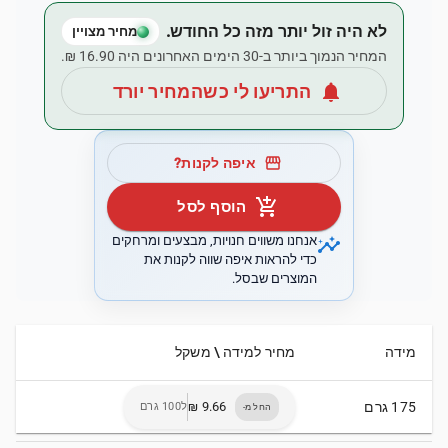
לא היה זול יותר מזה כל החודש.
מחיר מצויין
המחיר הנמוך ביותר ב-30 הימים האחרונים היה ‏16.90 ‏₪.
notifications
התריעו לי כשהמחיר יורד
storefront
איפה לקנות?
add_shopping_cart
הוסף לסל
insights
אנחנו משווים חנויות, מבצעים ומרחקים
כדי להראות איפה שווה לקנות את
המוצרים שבסל.
מידה
מחיר למידה \ משקל
175 גרם
ל100 גרם
החל מ-