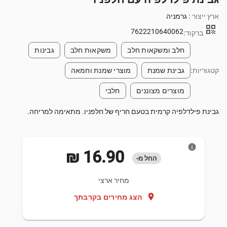
ארץ ייצור :
גרמניה
qr_code
7622210640062
ברקוד:
חלב ומשקאות חלב
משקאות חלב
גבינות
קטגוריות:
גבינת שמנת
מוצרי שמנת וחמאה
מוצרים מצוננים
חלבי
גבינת פילדלפיה קרמית בטעם חריף של חלפניו. מתאימה למריחה.
info
‏16.90 ‏₪
החל מ-
מחיר ארצי
location_on
הצג מחירים בקרבתך