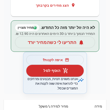
location_on
הצג מחירים בקרבתך
לא היה זול יותר מזה כל החודש.
מחיר מצויין
המחיר הנמוך ביותר ב-30 הימים האחרונים היה ‏12.90 ‏₪.
notifications
התריעו לי כשהמחיר יורד
storefront
איפה לקנות?
add_shopping_cart
הוסף לסל
insights
אנחנו משווים חנויות, מבצעים ומרחקים
כדי להראות איפה שווה לקנות את
המוצרים שבסל.
מידה
מחיר למידה \ משקל