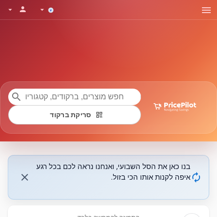
menu
person
arrow_drop_down
arrow_drop_down
search
qr_code
סריקת ברקוד
בנו כאן את הסל השבועי, ואנחנו נראה לכם בכל רגע
close
autorenew
איפה לקנות אותו הכי בזול.