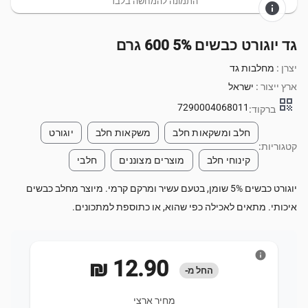
התמונה להמחשה בלבד
info
גד יוגורט כבשים 5% 600 גרם
יצרן :
מחלבות גד
ארץ ייצור :
ישראל
qr_code
7290004068011
ברקוד:
חלב ומשקאות חלב
משקאות חלב
יוגורט
קטגוריות:
קינוחי חלב
מוצרים מצוננים
חלבי
יוגורט כבשים 5% שומן, בטעם עשיר ומרקם קרמי. מיוצר מחלב כבשים
איכותי. מתאים לאכילה כפי שהוא, או כתוספת למתכונים.
info
‏12.90 ‏₪
החל מ-
מחיר ארצי