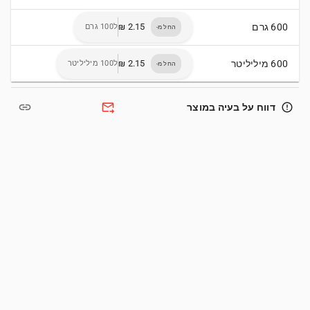
600 גרם
ל100 גרם
החל מ-
600 מיליליטר
ל100 מיליליטר
החל מ-
link
forward_to_inbox
error_outline
דווח על בעיה במוצר