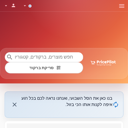
menu
person
arrow_drop_down
arrow_drop_down
search
qr_code
סריקת ברקוד
בנו כאן את הסל השבועי, ואנחנו נראה לכם בכל רגע
close
autorenew
איפה לקנות אותו הכי בזול.