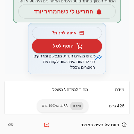
המחיר הנמוך ביותר ב-30 הימים האחרונים היה ‏19.90 ‏₪.
notifications
התריעו לי כשהמחיר יורד
storefront
איפה לקנות?
add_shopping_cart
הוסף לסל
insights
אנחנו משווים חנויות, מבצעים ומרחקים
כדי להראות איפה שווה לקנות את
המוצרים שבסל.
מידה
מחיר למידה \ משקל
425 גרם
ל100 גרם
החל מ-
link
forward_to_inbox
error_outline
דווח על בעיה במוצר