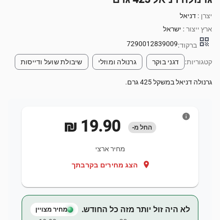
יצרן :
דניאל
ארץ ייצור :
ישראל
qr_code
7290012839009
ברקוד:
קטגוריות:
דגני בוקר
גרנולה ומוזלי
שיבולת שועל ודייסות
גרנולה דניאל במשקל 425 גרם.
info
‏19.90 ‏₪
החל מ-
מחיר ארצי
location_on
הצג מחירים בקרבתך
לא היה זול יותר מזה כל החודש.
מחיר מצויין