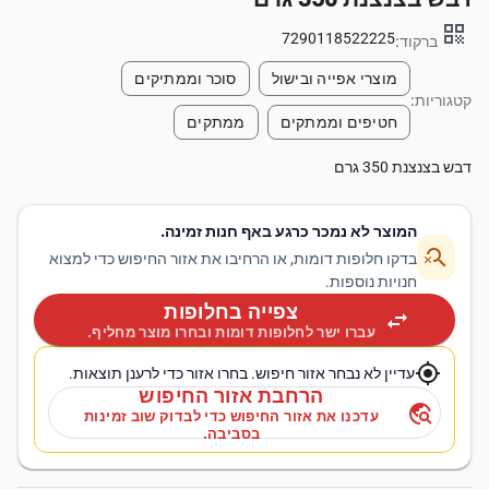
qr_code
7290118522225
ברקוד:
מוצרי אפייה ובישול
סוכר וממתיקים
קטגוריות:
חטיפים וממתקים
ממתקים
דבש בצנצנת 350 גרם
המוצר לא נמכר כרגע באף חנות זמינה.
search_off
בדקו חלופות דומות, או הרחיבו את אזור החיפוש כדי למצוא
חנויות נוספות.
צפייה בחלופות
swap_horiz
עברו ישר לחלופות דומות ובחרו מוצר מחליף.
my_location
עדיין לא נבחר אזור חיפוש. בחרו אזור כדי לרענן תוצאות.
הרחבת אזור החיפוש
travel_explore
עדכנו את אזור החיפוש כדי לבדוק שוב זמינות
בסביבה.