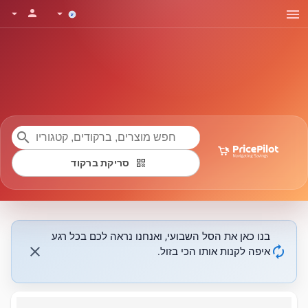
menu
person
arrow_drop_down
arrow_drop_down
search
qr_code
סריקת ברקוד
בנו כאן את הסל השבועי, ואנחנו נראה לכם בכל רגע
close
autorenew
איפה לקנות אותו הכי בזול.