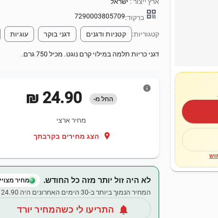
ארץ ייצור :
ישראל
qr_code
7290003805709
ברקוד:
קטגוריות:
קטניות ודגנים
דגני בוקר
עוגיות
דגני כריות תלמה במילוי קרם נוגט. מכיל 750 גרם.
info
‏24.90 ‏₪
החל מ-
מחיר ארצי
location_on
הצג מחירים בקרבתך
וש
לא היה זול יותר מזה כל החודש.
מחיר מצויין
המחיר הנמוך ביותר ב-30 הימים האחרונים היה ‏24.90 ‏₪.
notifications
התריעו לי כשהמחיר יורד