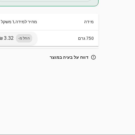
מידה
מחיר למידה \ משקל
750 גרם
החל מ-
error_outline
דווח על בעיה במוצר