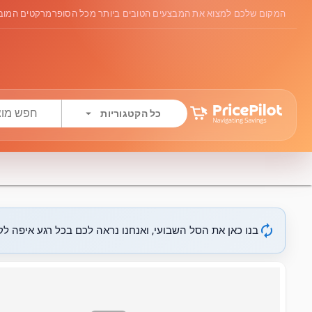
המקום שלכם למצוא את המבצעים הטובים ביותר מכל הסופרמרקטים המובי
arrow_drop_down
כל הקטגוריות
autorenew
בנו כאן את הסל השבועי, ואנחנו נראה לכם בכל רגע איפה לקנ