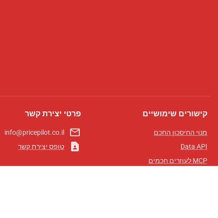
קישורים שימושיים
פרטי יצירת קשר
mail_outline
מנוי החיסכון החכם
info@pricepilot.co.il
contact_page
Data API
טופס יצירת קשר
MCP לעוזרים חכמים
מגזין פרייספיילוט
לוח מובילים
אודותינו
תנאי שימוש