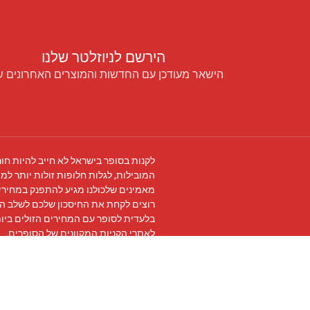
הירשם לניוזלטר שלנו
הישאר מעודכן עם החדשות והמוצרים האחרונים ש
לקנות בסופר בישראל לא חייב להיות חור
המובילות, לגלות חלופות זולות יותר למו
מאמינים שלכולנו מגיע להתפנק במחירים
רוצים לקחת את החיסכון שלכם לשלב ה
בלעדית לסופר עם המחירים הזולים ביו
לאתרי הקניות המקוונים של הסופרים.
עקבו אחרינו ב
פייסבוק
והצטרפו ל
קבוצת