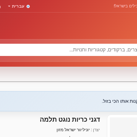
rd
arrow_drop_down
לים בישראל!
עברית
ות אותו הכי בזול.
דגני כריות נוגט תלמה
יצרן :
יוניליוור ישראל מזון