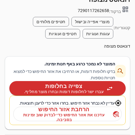
qr_code
7290117262658
ברקוד:
מוצרי אפייה ובישול
חטיפים מלוחים
קטגוריות:
עוגות ועוגיות
חטיפים ועוגיות
דונאטס מצופה
המוצר לא נמכר כרגע באף חנות זמינה.
search_off
בדקו חלופות דומות, או הרחיבו את אזור החיפוש כדי למצוא
חנויות נוספות.
צפייה בחלופות
swap_horiz
עברו ישר לחלופות דומות ובחרו מוצר מחליף.
my_location
עדיין לא נבחר אזור חיפוש. בחרו אזור כדי לרענן תוצאות.
הרחבת אזור החיפוש
travel_explore
עדכנו את אזור החיפוש כדי לבדוק שוב זמינות
בסביבה.