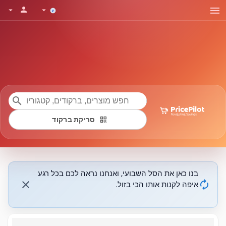
menu
person
arrow_drop_down
arrow_drop_down
search
qr_code
סריקת ברקוד
בנו כאן את הסל השבועי, ואנחנו נראה לכם בכל רגע
close
autorenew
איפה לקנות אותו הכי בזול.