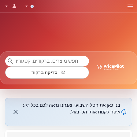
menu
person
arrow_drop_down
arrow_drop_down
search
qr_code
סריקת ברקוד
בנו כאן את הסל השבועי, ואנחנו נראה לכם בכל רגע
close
autorenew
איפה לקנות אותו הכי בזול.