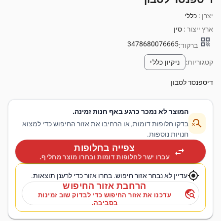
יצרן :
כללי
ארץ ייצור :
סין
qr_code
3478680076665
ברקוד:
קטגוריות:
ניקיון כללי
דיספנסר לסבון
המוצר לא נמכר כרגע באף חנות זמינה.
search_off
בדקו חלופות דומות, או הרחיבו את אזור החיפוש כדי למצוא
חנויות נוספות.
צפייה בחלופות
swap_horiz
עברו ישר לחלופות דומות ובחרו מוצר מחליף.
my_location
עדיין לא נבחר אזור חיפוש. בחרו אזור כדי לרענן תוצאות.
הרחבת אזור החיפוש
travel_explore
עדכנו את אזור החיפוש כדי לבדוק שוב זמינות
בסביבה.